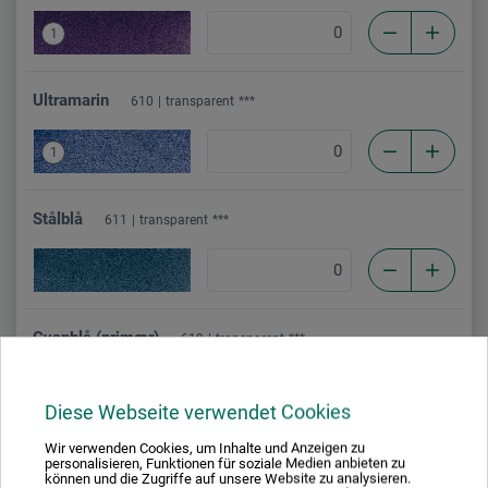
1
Ultramarin
610
transparent
***
1
Stålblå
611
transparent
***
Cyanblå (primær)
619
transparent
***
1
Diese Webseite verwendet Cookies
Wir verwenden Cookies, um Inhalte und Anzeigen zu
Turkis
621
transparent
**
personalisieren, Funktionen für soziale Medien anbieten zu
können und die Zugriffe auf unsere Website zu analysieren.