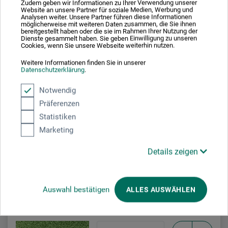
Zudem geben wir Informationen zu Ihrer Verwendung unserer
Website an unsere Partner für soziale Medien, Werbung und
1
Analysen weiter. Unsere Partner führen diese Informationen
möglicherweise mit weiteren Daten zusammen, die Sie ihnen
bereitgestellt haben oder die sie im Rahmen Ihrer Nutzung der
Dienste gesammelt haben. Sie geben Einwilligung zu unseren
Blågrøn
705
transparent
***
Cookies, wenn Sie unsere Webseite weiterhin nutzen.
Weitere Informationen finden Sie in unserer
1
Datenschutzerklärung
.
Notwendig
Lysegrøn
707
transparent
**
Präferenzen
Statistiken
Marketing
Mosgrøn
Details zeigen
715
transparent
**
Auswahl bestätigen
ALLES AUSWÄHLEN
Mørk oliven
716
transparent
**