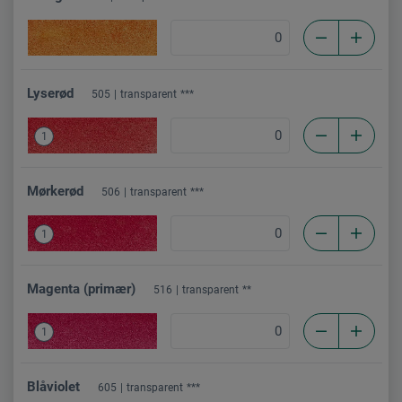
Lyserød
505
transparent
***
1
Mørkerød
506
transparent
***
1
Magenta (primær)
516
transparent
**
1
Blåviolet
605
transparent
***