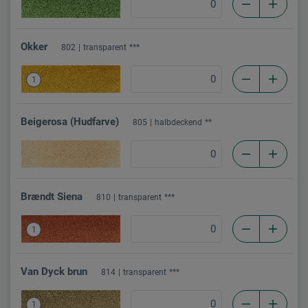
Okker
802
transparent
***
1
Beigerosa (Hudfarve)
805
halbdeckend
**
Brændt Siena
810
transparent
***
1
Van Dyck brun
814
transparent
***
1