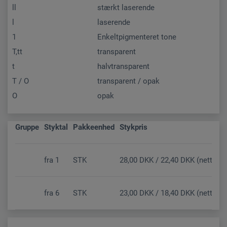
ll
stærkt laserende
l
laserende
1
Enkeltpigmenteret tone
T,tt
transparent
t
halvtransparent
T / O
transparent / opak
O
opak
Gruppe
Styktal
Pakkeenhed
Stykpris
fra
1
STK
28,00 DKK / 22,40 DKK (netto)
fra
6
STK
23,00 DKK / 18,40 DKK (netto)