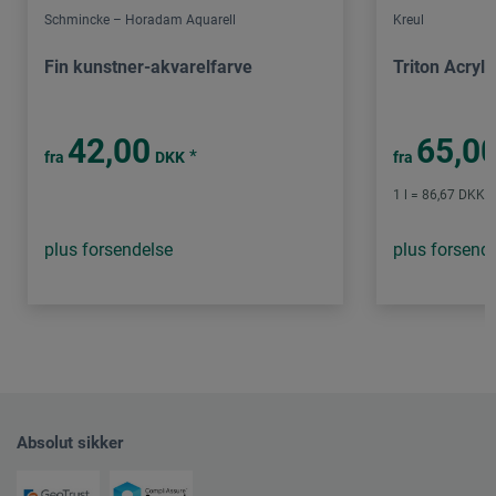
Schmincke – Horadam Aquarell
Kreul
Fin kunstner-akvarelfarve
Triton Acryli
42,00
65,0
*
fra
DKK
fra
1 l = 86,67 DKK /
plus forsendelse
plus forsend
Absolut sikker