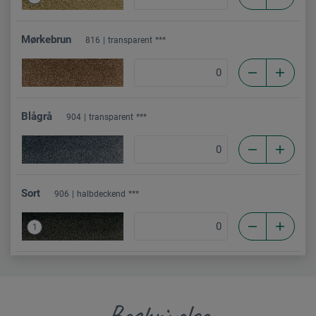
Mørkebrun
816
transparent
***
Blågrå
904
transparent
***
Sort
906
halbdeckend
***
1
Beskrivelse