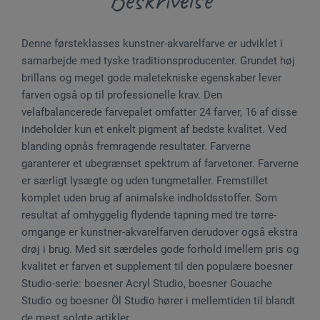
Denne førsteklasses kunstner-akvarelfarve er udviklet i
samarbejde med tyske traditionsproducenter. Grundet høj
brillans og meget gode maletekniske egenskaber lever
farven også op til professionelle krav. Den
velafbalancerede farvepalet omfatter 24 farver, 16 af disse
indeholder kun et enkelt pigment af bedste kvalitet. Ved
blanding opnås fremragende resultater. Farverne
garanterer et ubegrænset spektrum af farvetoner. Farverne
er særligt lysægte og uden tungmetaller. Fremstillet
komplet uden brug af animalske indholdsstoffer. Som
resultat af omhyggelig flydende tapning med tre tørre-
omgange er kunstner-akvarelfarven derudover også ekstra
drøj i brug. Med sit særdeles gode forhold imellem pris og
kvalitet er farven et supplement til den populære boesner
Studio-serie: boesner Acryl Studio, boesner Gouache
Studio og boesner Öl Studio hører i mellemtiden til blandt
de mest solgte artikler.