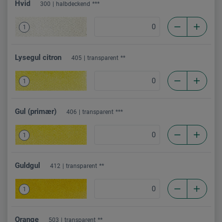
Hvid
300
halbdeckend
***
1
Lysegul citron
405
transparent
**
1
Gul (primær)
406
transparent
***
1
Guldgul
412
transparent
**
1
Orange
503
transparent
**