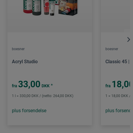
boesner
boesner
Acryl Studio
Classic 45 |
33,00
18,0
*
fra
DKK
fra
1 l = 330,00 DKK / (netto: 264,00 DKK)
1 = 18,00 DKK / 
plus forsendelse
plus forsend