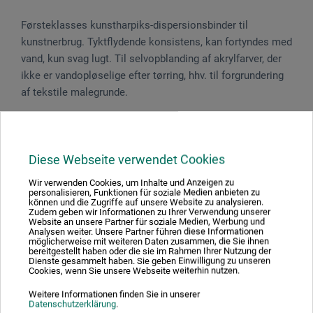
Førsteklasses kunstharpiks-dispersionsbinder til
kunstnerbrug. Tyktflydende konsistens, kan fortyndes med
vand, kun svag lugt. Til selvopblanding af akrylfarver, der
ikke er vandopløselige efter tørring, hhv. til forgrundering
af tekstile malegrunde.
Faresætninger
Diese Webseite verwendet Cookies
Indeholder biocidholdige produkter. Indeholder: BIT,
Wir verwenden Cookies, um Inhalte und Anzeigen zu
CIT, MIT, OIT, BNPD. Kan udløse allergisk reaktion.
personalisieren, Funktionen für soziale Medien anbieten zu
können und die Zugriffe auf unsere Website zu analysieren.
Zudem geben wir Informationen zu Ihrer Verwendung unserer
Website an unsere Partner für soziale Medien, Werbung und
Analysen weiter. Unsere Partner führen diese Informationen
möglicherweise mit weiteren Daten zusammen, die Sie ihnen
bereitgestellt haben oder die sie im Rahmen Ihrer Nutzung der
Downloads
Dienste gesammelt haben. Sie geben Einwilligung zu unseren
Cookies, wenn Sie unsere Webseite weiterhin nutzen.
Weitere Informationen finden Sie in unserer
Her finder du vigtige dokumenter og filer til dette produkt.
Datenschutzerklärung
.