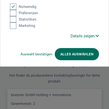
Notwendig
Präferenzen
Sikkerhedsdatablad
Statistiken
DK_boesner_Dispersions-Bindemiddel_BDBx_10-2024.pdf
Marketing
Details zeigen
Auswahl bestätigen
ALLES AUSWÄHLEN
Producent-kontakt
Her finder du producentens kontaktoplysninger for dette
produkt.
boesner GmbH holding + innovations
Gewerkenstr. 2