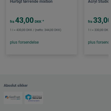
Hurtigt tørrende mixtion
Acryl Studio
43,00
33,0
*
fra
DKK
fra
1 l = 430,00 DKK / (netto: 344,00 DKK)
1 l = 330,00 DKK 
plus forsendelse
plus forsend
Absolut sikker