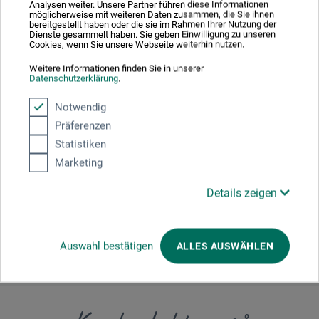
Analysen weiter. Unsere Partner führen diese Informationen
Kompositionsguld. Må kun bruges indendørs.
möglicherweise mit weiteren Daten zusammen, die Sie ihnen
bereitgestellt haben oder die sie im Rahmen Ihrer Nutzung der
Dienste gesammelt haben. Sie geben Einwilligung zu unseren
Cookies, wenn Sie unsere Webseite weiterhin nutzen.
Weitere Informationen finden Sie in unserer
Datenschutzerklärung
.
Producent-kontakt
Notwendig
Präferenzen
Her finder du producentens kontaktoplysninger for dette
Statistiken
produkt.
Marketing
boesner GmbH holding + innovations
Details zeigen
Gewerkenstr. 2
58456 Witten
DE
pm@boesner.com
Auswahl bestätigen
ALLES AUSWÄHLEN