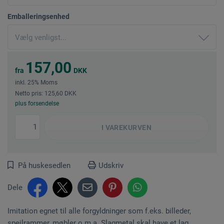
Emballeringsenhed
157,00
fra
DKK
inkl. 25% Moms
Netto pris: 125,60 DKK
plus forsendelse
I
VAREKURVEN
På huskesedlen
Udskriv
Dele
Imitation egnet til alle forgyldninger som f.eks. billeder,
spejlrammer, møbler o.m.a. Slagmetal skal have et lag