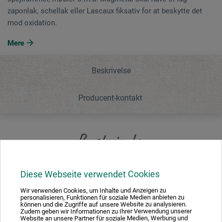
zaponlak, schellak eller Lascaux fiksativ for at beskytte det
mod oxidation.
Mere
Beskrivelse
Producent-kontakt
Beskrivelse
Imitation egnet til alle forgyldninger som f.eks. billeder,
Diese Webseite verwendet Cookies
spejlrammer, møbler o.m.a. Slagmetal skal have et lag
Wir verwenden Cookies, um Inhalte und Anzeigen zu
zaponlak, schellak eller Lascaux fiksativ for at beskytte
personalisieren, Funktionen für soziale Medien anbieten zu
können und die Zugriffe auf unsere Website zu analysieren.
det mod oxidation.
Zudem geben wir Informationen zu Ihrer Verwendung unserer
Website an unsere Partner für soziale Medien, Werbung und