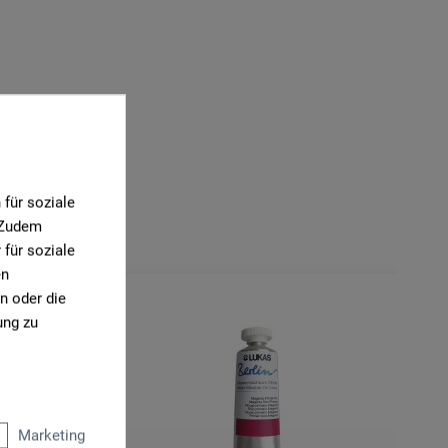
für soziale
. Zudem
für soziale
en
n oder die
ung zu
Marketing