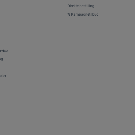
Direkte bestilling
% Kampagnetilbud
rvice
ng
aler