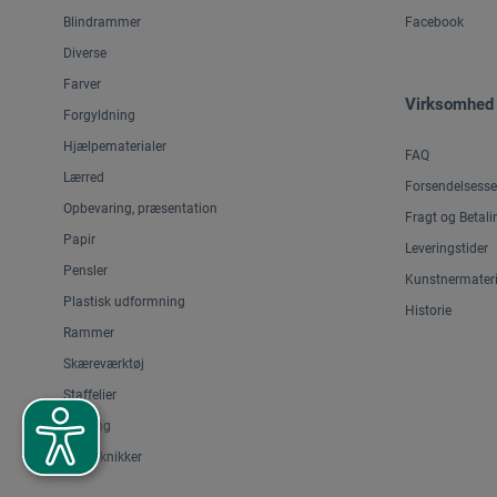
Blindrammer
Facebook
Diverse
Farver
Virksomhed
Forgyldning
Hjælpematerialer
FAQ
Lærred
Forsendelsesse
Opbevaring, præsentation
Fragt og Betali
Papir
Leveringstider
Pensler
Kunstnermateri
Plastisk udformning
Historie
Rammer
Skæreværktøj
Staffelier
Tegning
Trykteknikker