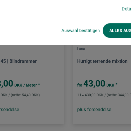
Deta
Auswahl bestätigen
ALLES AU
Luna
45 | Blindrammer
Hurtigt tørrende mixtion
,00
43,00
*
*
DKK
/ Meter
fra
DKK
 DKK / (netto: 54,40 DKK)
1 l = 430,00 DKK / (netto: 344,00
rsendelse
plus forsendelse