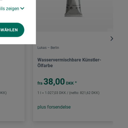
ils zeigen
SWÄHLEN
Lukas – Berlin
Wasservermischbare Künstler-
Ölfarbe
38,00
*
fra
DKK
 DKK)
1 l = 1.027,03 DKK / (netto: 821,62 DKK)
plus forsendelse