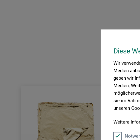
Diese W
Wir verwende
Medien anbie
geben wir In
Medien, Werb
möglicherwei
sie im Rahme
unseren Cook
Weitere Info
Notwen