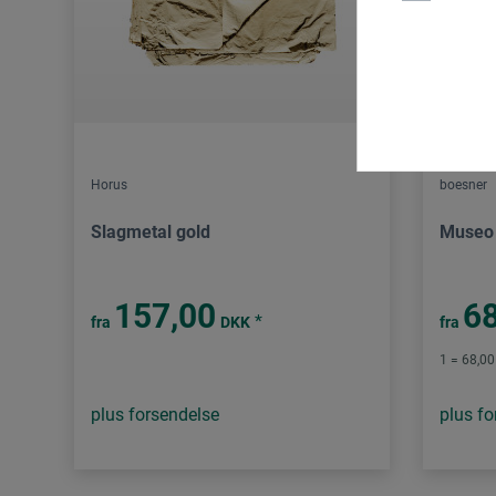
Horus
boesner
Slagmetal gold
Museo 
157,00
68
*
fra
DKK
fra
1 = 68,00
plus forsendelse
plus fo