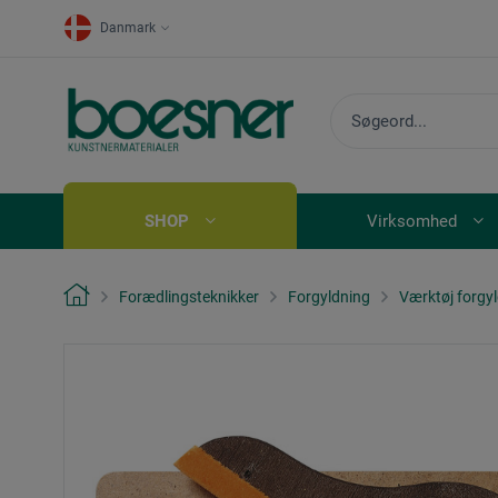
Danmark
SHOP
Virksomhed
Forædlingsteknikker
Forgyldning
Værktøj forgy