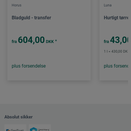
Horus
Luna
Bladguld - transfer
Hurtigt tørr
604,00
43,0
*
fra
DKK
fra
1 l = 430,00 DKK 
plus forsendelse
plus forsend
Absolut sikker