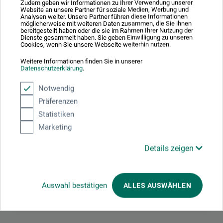
Zudem geben wir Informationen zu Ihrer Verwendung unserer
steder. Penslen er ligeledes egnet til skydning af meget
Website an unsere Partner für soziale Medien, Werbung und
Analysen weiter. Unsere Partner führen diese Informationen
små stykker bladguld og bladsølv. Made in Germany.
möglicherweise mit weiteren Daten zusammen, die Sie ihnen
bereitgestellt haben oder die sie im Rahmen Ihrer Nutzung der
Dienste gesammelt haben. Sie geben Einwilligung zu unseren
Cookies, wenn Sie unsere Webseite weiterhin nutzen.
Weitere Informationen finden Sie in unserer
Datenschutzerklärung
.
Producent-kontakt
Notwendig
Präferenzen
Her finder du producentens kontaktoplysninger for dette
produkt.
Statistiken
Marketing
boesner GmbH holding + innovations
Details zeigen
Gewerkenstr. 2
58456 Witten
DE
Auswahl bestätigen
ALLES AUSWÄHLEN
pm@boesner.com