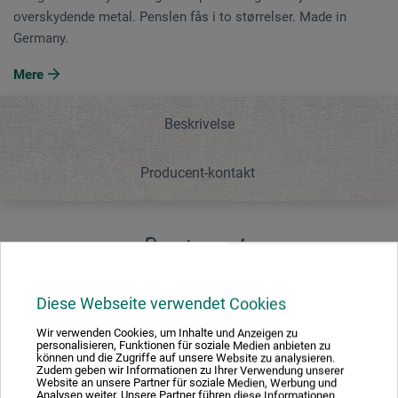
overskydende metal. Penslen fås i to størrelser. Made in
Germany.
Mere
Beskrivelse
Producent-kontakt
Beskrivelse
Diese Webseite verwendet Cookies
Penslen med syntetisk børste med bomberet form er
særligt velegnet til at trykke slagmetal på med og til at
Wir verwenden Cookies, um Inhalte und Anzeigen zu
fjerne overskydende metal. Penslen fås i to størrelser.
personalisieren, Funktionen für soziale Medien anbieten zu
können und die Zugriffe auf unsere Website zu analysieren.
Made in Germany.
Zudem geben wir Informationen zu Ihrer Verwendung unserer
Website an unsere Partner für soziale Medien, Werbung und
Analysen weiter. Unsere Partner führen diese Informationen