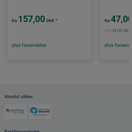
157,00
47,0
*
fra
DKK
fra
1 l = 391,67 DKK 
plus forsendelse
plus forsend
Absolut sikker
Betalingsmetoder