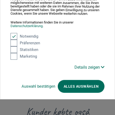
möglicherweise mit weiteren Daten zusammen, die Sie ihnen
bereitgestellt haben oder die sie im Rahmen Ihrer Nutzung der
Dienste gesammelt haben. Sie geben Einwilligung zu unseren
Cookies, wenn Sie unsere Webseite weiterhin nutzen.
Producent-kontakt
Weitere Informationen finden Sie in unserer
Datenschutzerklärung
.
Her finder du producentens kontaktoplysninger for dette
Notwendig
produkt.
Präferenzen
Statistiken
boesner GmbH holding + innovations
Marketing
Gewerkenstr. 2
Details zeigen
58456 Witten
DE
pm@boesner.com
Auswahl bestätigen
ALLES AUSWÄHLEN
Kunder købte også