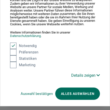
der derved ingen farveforskydning fra våd til tør tilstand.
Zudem geben wir Informationen zu Ihrer Verwendung unserer
Website an unsere Partner für soziale Medien, Werbung und
Analysen weiter. Unsere Partner führen diese Informationen
möglicherweise mit weiteren Daten zusammen, die Sie ihnen
bereitgestellt haben oder die sie im Rahmen Ihrer Nutzung der
Dienste gesammelt haben. Sie geben Einwilligung zu unseren
Cookies, wenn Sie unsere Webseite weiterhin nutzen.
Producent-kontakt
Weitere Informationen finden Sie in unserer
Datenschutzerklärung
.
Her finder du producentens kontaktoplysninger for dette
Notwendig
produkt.
Präferenzen
Statistiken
Colart Northern Europe GmbH
Marketing
Gutenbergstr. 4
Details zeigen
63477 Maintal
Deutschland
Auswahl bestätigen
ALLES AUSWÄHLEN
post.de@colart.com