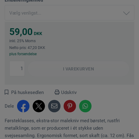
59,00
DKK
inkl. 25% Moms
Netto pris: 47,20 DKK
plus forsendelse
I
VAREKURVEN
På huskesedlen
Udskriv
Dele
Førsteklasses, ekstra-stor malekniv med børstet, rustfri
metalklinge, som er produceret i ét stykke uden
svejsesamling. Ergonomisk formet, sort skaft (ca. 12 cm). Fås