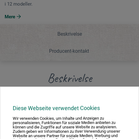
i 12 modeller.
Mere
Beskrivelse
Producent-kontakt
Beskrivelse
Førsteklasses, ekstra-stor malekniv med børstet, rustfri
metalklinge, som er produceret i ét stykke uden
Diese Webseite verwendet Cookies
svejsesamling. Ergonomisk formet, sort skaft (ca. 12
Wir verwenden Cookies, um Inhalte und Anzeigen zu
cm). Fås i 12 modeller.
personalisieren, Funktionen für soziale Medien anbieten zu
können und die Zugriffe auf unsere Website zu analysieren.
Zudem geben wir Informationen zu Ihrer Verwendung unserer
Website an unsere Partner für soziale Medien, Werbung und