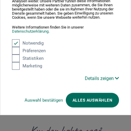
Analysen weiter. Unsere Partner führen diese Informationen
möglicherweise mit weiteren Daten zusammen, die Sie ihnen
bereitgestellt haben oder die sie im Rahmen Ihrer Nutzung der
Producent-kontakt
Dienste gesammelt haben. Sie geben Einwilligung zu unseren
Cookies, wenn Sie unsere Webseite weiterhin nutzen.
Weitere Informationen finden Sie in unserer
Her finder du producentens kontaktoplysninger for dette
Datenschutzerklärung
.
produkt.
Notwendig
Präferenzen
boesner GmbH distribution + logistics
Statistiken
Liegnitzer Str. 17
Marketing
58454 Witten
Details zeigen
DEUTSCHLAND
info.dl@boesner.com
Auswahl bestätigen
ALLES AUSWÄHLEN
Kunder købte også