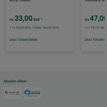
Acryl Studio
Standard Ser
33,00
47,0
*
fra
DKK
fra
1 l = 330,00 DKK / (netto: 264,00 DKK)
1 l = 391,67 DKK 
plus forsendelse
plus forsend
Absolut sikker