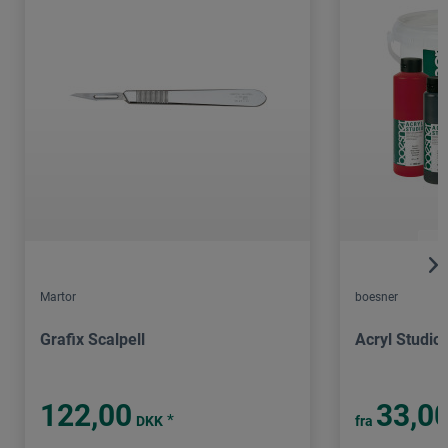
Martor
boesner
Grafix Scalpell
Acryl Studio
122,00
33,0
*
DKK
fra