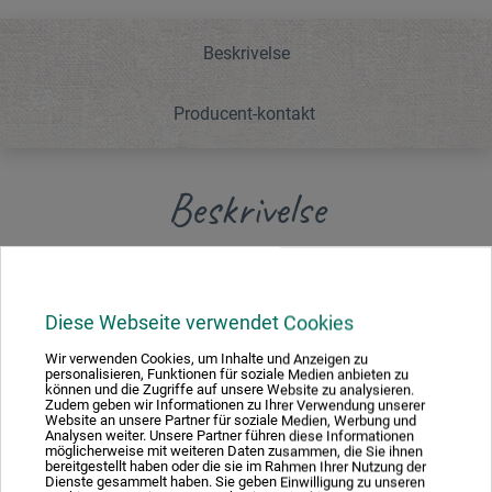
Beskrivelse
Producent-kontakt
Beskrivelse
Reserveklinger til Grafix skalpel (bestillings.nr: 2311155).
Tykkelse: 0,4 mm. 10 stk.
Diese Webseite verwendet Cookies
Wir verwenden Cookies, um Inhalte und Anzeigen zu
personalisieren, Funktionen für soziale Medien anbieten zu
können und die Zugriffe auf unsere Website zu analysieren.
Zudem geben wir Informationen zu Ihrer Verwendung unserer
Producent-kontakt
Website an unsere Partner für soziale Medien, Werbung und
Analysen weiter. Unsere Partner führen diese Informationen
möglicherweise mit weiteren Daten zusammen, die Sie ihnen
bereitgestellt haben oder die sie im Rahmen Ihrer Nutzung der
Dienste gesammelt haben. Sie geben Einwilligung zu unseren
Her finder du producentens kontaktoplysninger for dette