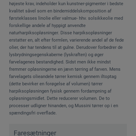
højeste krav, indeholder kun kunstner-pigmenter i bedste
kvalitet såvel som en bindemiddelskomposition af
førsteklasses linolie eller valmue- hhv. solsikkeolie med
forskellige andele af hyppigt anvendte
naturharpiksopløsninger. Disse harpiksopløsninger
erstatter en, alt efter formlen, varierende andel af de fede
olier, der har tendens til at gulne. Derudover forbedrer de
lysbrydningsegenskaberne (lyskraften) og øger
farvelagenes bestandighed. Sidst men ikke mindst
fremmer opløsningerne en jævn tørring af farven. Mens
farvelagets olieandele tørrer kemisk gennem iltoptag
(dette bevirker en forøgelse af volumen) tørrer
harpiksopløsningen fysisk gennem fordampning af
opløsningsmidlet. Dette reducerer volumen. De to
processer udligner hinanden, og Mussini tørrer op i en
spændingsfri overflade.
Faresætninger