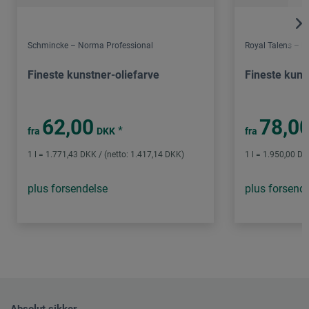
Schmincke – Norma Professional
Royal Talens – 
Fineste kunstner-oliefarve
Fineste kuns
62,00
78,0
*
fra
DKK
fra
1 l = 1.771,43 DKK / (netto: 1.417,14 DKK)
1 l = 1.950,00 DK
plus forsendelse
plus forsend
Absolut sikker