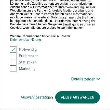
personalisieren, Funktionen für soziale Medien anbieten zu
Sikkerhedsdatablad
können und die Zugriffe auf unsere Website zu analysieren.
Zudem geben wir Informationen zu Ihrer Verwendung unserer
DK_Schmincke_Mussini-Oliefarve_Mx481_Koboltbla-
Website an unsere Partner für soziale Medien, Werbung und
mork_2023.pdf
Analysen weiter. Unsere Partner führen diese Informationen
möglicherweise mit weiteren Daten zusammen, die Sie ihnen
bereitgestellt haben oder die sie im Rahmen Ihrer Nutzung der
Sikkerhedsdatablad
Dienste gesammelt haben. Sie geben Einwilligung zu unseren
Cookies, wenn Sie unsere Webseite weiterhin nutzen.
DK_Schmincke_Mussini-Oliefarve_Mx485_Kongebla-
lys_2023.pdf
Weitere Informationen finden Sie in unserer
Datenschutzerklärung
.
Sikkerhedsdatablad
Notwendig
DK_Schmincke_Mussini-Oliefarve_Mx487_Mangan-
colinbla_2023.pdf
Präferenzen
Statistiken
Sikkerhedsdatablad
Marketing
DK_Schmincke_Mussini-Oliefarve_Mx784_Kold-gra-
1_2023.pdf
Details zeigen
Sikkerhedsdatablad
DK_Schmincke_Mussini-Oliefarve_Mx787_Varmgra-
Auswahl bestätigen
ALLES AUSWÄHLEN
1_2023.pdf