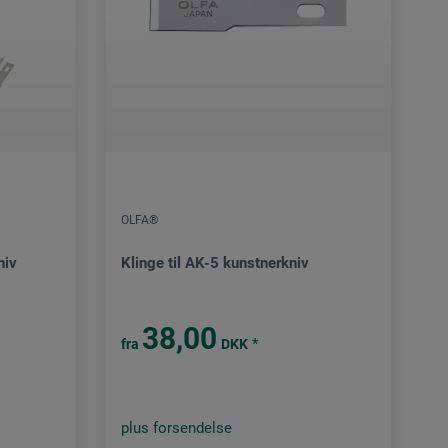
OLFA®
niv
Klinge til AK-5 kunstnerkniv
38,00
*
fra
DKK
plus forsendelse