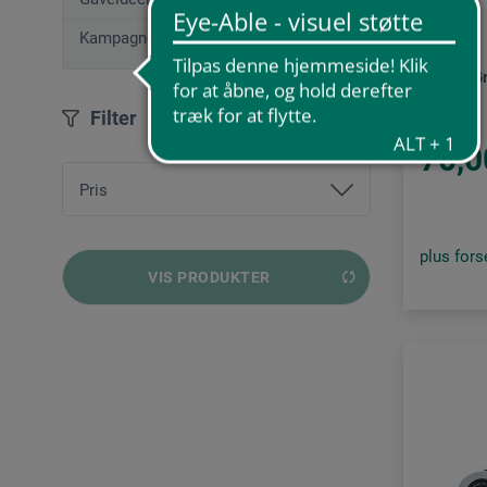
OLFA®
Kampagnetilbud
SAC-1 Gr
Filter
70,0
Pris
plus for
fra
28,00 DKK
bis
237,00 DKK
VIS PRODUKTER