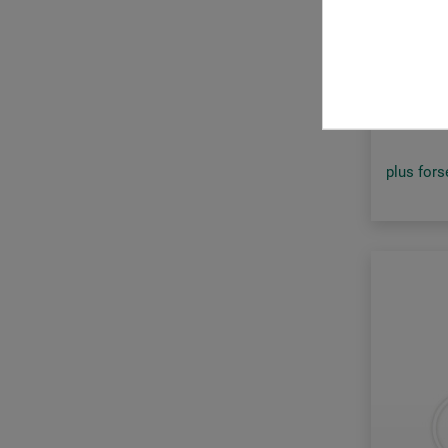
SAB-10B 
65,0
plus for