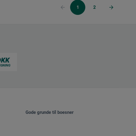
1
2
Gode grunde til boesner