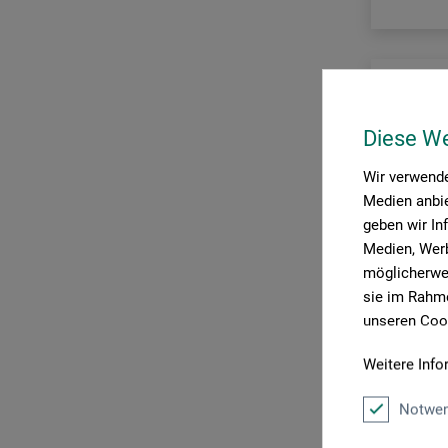
Diese W
Wir verwende
Medien anbie
geben wir In
Medien, Werb
möglicherwei
sie im Rahme
unseren Cook
Weitere Info
Notwen
OLFA®