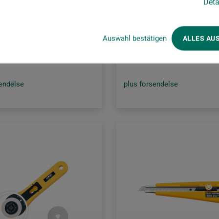
Deta
Vinkelklinge
WAB45-1 Rundklinge
0
62,00
Auswahl bestätigen
ALLES AU
*
*
DKK
DKK
sendelse
plus forsendelse