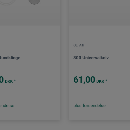
OLFA®
Rundklinge
300 Universalkniv
0
61,00
*
*
DKK
DKK
sendelse
plus forsendelse