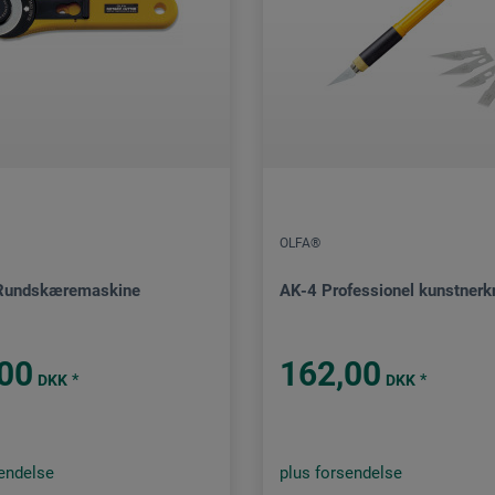
OLFA®
Rundskæremaskine
AK-4 Professionel kunstnerk
00
162,00
*
*
DKK
DKK
sendelse
plus forsendelse