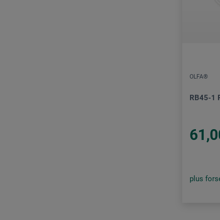
OLFA®
RB45-1 
61,0
plus for