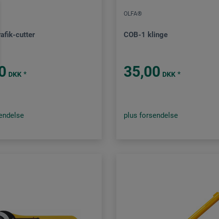
OLFA®
afik-cutter
COB-1 klinge
0
35,00
*
*
DKK
DKK
sendelse
plus forsendelse