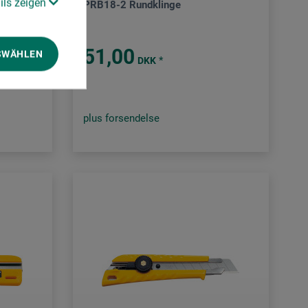
ils zeigen
PRB18-2 Rundklinge
51,00
SWÄHLEN
*
DKK
plus forsendelse