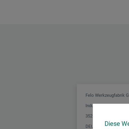
Felo Werkzeugfabrik
Industriestr. 2
35279 Neustadt (Hess
Diese W
DEUTSCHLAND