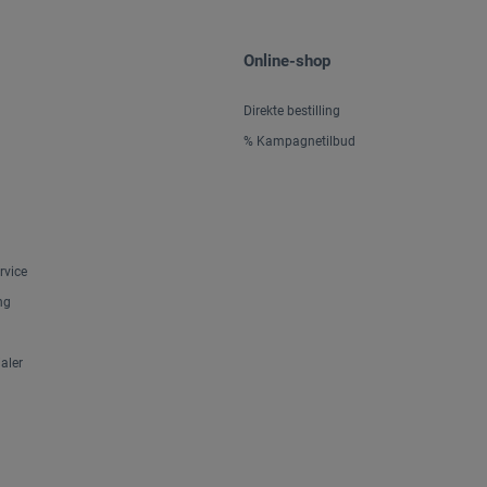
Online-shop
Direkte bestilling
% Kampagnetilbud
rvice
ng
aler