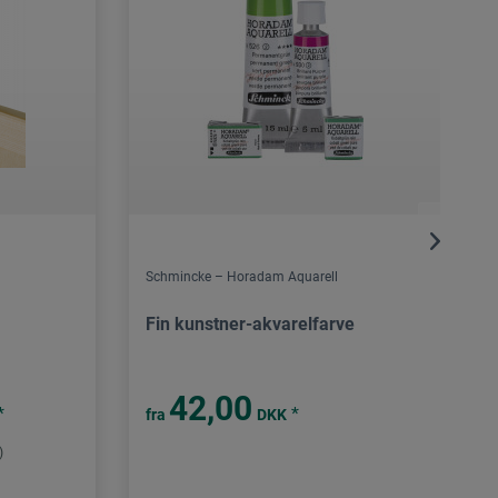
Schmincke – Horadam Aquarell
Fin kunstner-akvarelfarve
42,00
*
*
fra
DKK
)