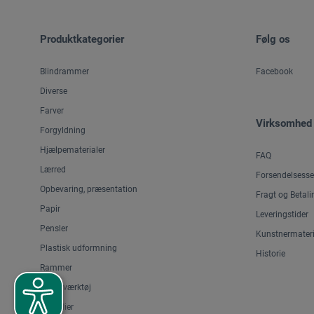
Produktkategorier
Følg os
Blindrammer
Facebook
Diverse
Farver
Virksomhed
Forgyldning
Hjælpematerialer
FAQ
Lærred
Forsendelsesse
Opbevaring, præsentation
Fragt og Betali
Papir
Leveringstider
Pensler
Kunstnermateri
Plastisk udformning
Historie
Rammer
Skæreværktøj
Staffelier