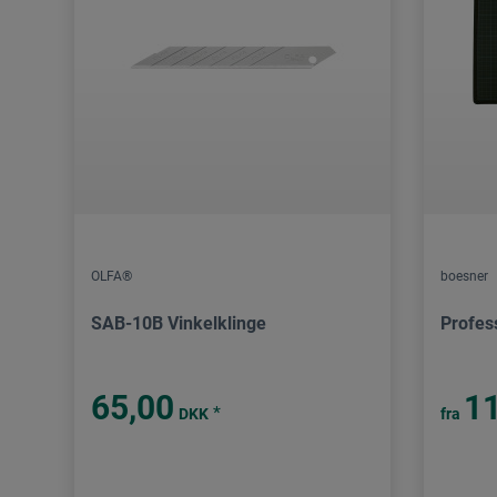
OLFA®
boesner
SAB-10B Vinkelklinge
Profes
65,00
1
*
DKK
fra