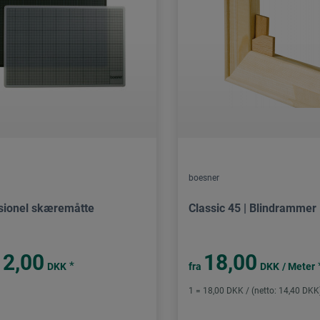
boesner
sionel skæremåtte
Classic 45 | Blindrammer
12,00
18,00
*
DKK
fra
DKK
/ Meter
1 = 18,00 DKK / (netto: 14,40 DKK