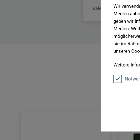
Wir verwende
sales@felo.com
Medien anbie
geben wir In
Medien, Werb
möglicherwei
sie im Rahme
unseren Cook
Weitere Info
Notwen