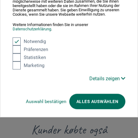
möglicherweise mit weiteren Daten zusammen, die Sie ihnen
Producent-kontakt
bereitgestellt haben oder die sie im Rahmen Ihrer Nutzung der
Dienste gesammelt haben. Sie geben Einwilligung zu unseren
Cookies, wenn Sie unsere Webseite weiterhin nutzen.
Her finder du producentens kontaktoplysninger for dette
Weitere Informationen finden Sie in unserer
Datenschutzerklärung
.
produkt.
Notwendig
boesner GmbH distribution + logistics
Präferenzen
Statistiken
Liegnitzer Str. 17
Marketing
58454 Witten
Details zeigen
DEUTSCHLAND
info.dl@boesner.com
Auswahl bestätigen
ALLES AUSWÄHLEN
Kunder købte også