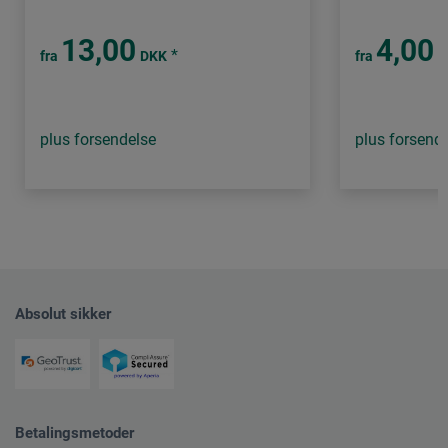
13,00
4,00
*
fra
DKK
fra
D
plus forsendelse
plus forsend
Absolut sikker
Betalingsmetoder