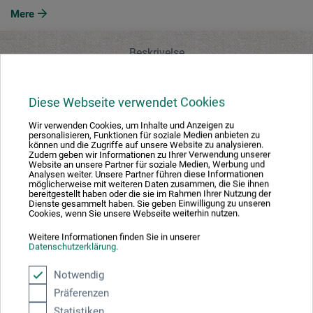
Mere
Beskrivelse
Producent-kontakt
Diese Webseite verwendet Cookies
Wir verwenden Cookies, um Inhalte und Anzeigen zu
personalisieren, Funktionen für soziale Medien anbieten zu
Beskrivelse
können und die Zugriffe auf unsere Website zu analysieren.
Zudem geben wir Informationen zu Ihrer Verwendung unserer
Website an unsere Partner für soziale Medien, Werbung und
Analysen weiter. Unsere Partner führen diese Informationen
möglicherweise mit weiteren Daten zusammen, die Sie ihnen
Elegant præsentation af billeder, nemt at udskifte eller at
bereitgestellt haben oder die sie im Rahmen Ihrer Nutzung der
Dienste gesammelt haben. Sie geben Einwilligung zu unseren
ændre fra vandret til lodret ophængning - nu hurtigt og
Cookies, wenn Sie unsere Webseite weiterhin nutzen.
enkelt. boesner-galleriskinner i stabil aluminiumsprofil
Weitere Informationen finden Sie in unserer
(højde 22,5 mm, dybde 8 mm) gør det enkelt og hurtigt. Du
Datenschutzerklärung
.
skal bare skrue clipsene på, clipse skinnen ind, færdig!
Notwendig
Dette eliminerer behovet for efterfølgende boringer og
Präferenzen
huller ved billedophængning. I den hvide, primede version
Statistiken
kan galleriskinnen påføres akryl-, dispersions- og