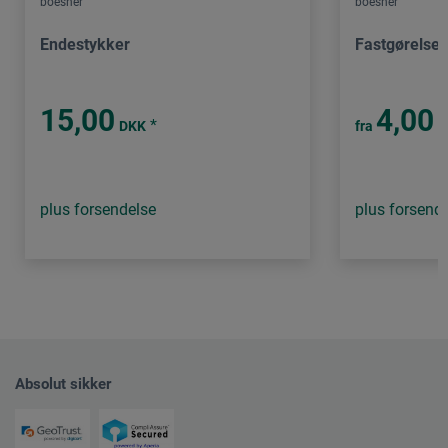
boesner
boesner
Endestykker
Fastgørelses
15,00
4,00
*
DKK
fra
D
plus forsendelse
plus forsend
Absolut sikker