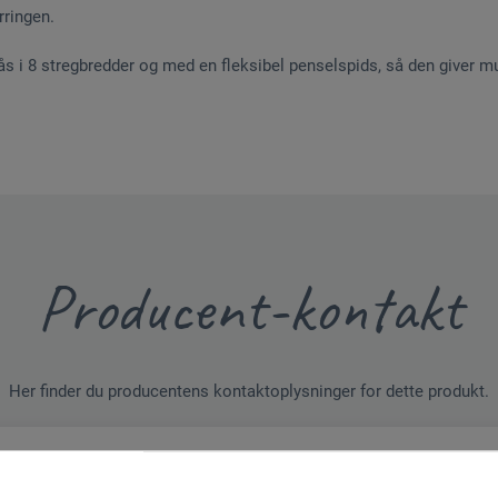
rringen.
ås i 8 stregbredder og med en fleksibel penselspids, så den giver m
Producent-kontakt
Her finder du producentens kontaktoplysninger for dette produkt.
tion + logistics