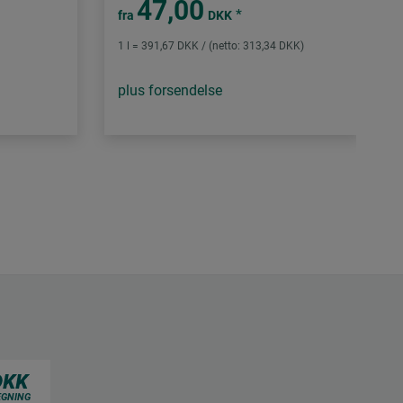
47,00
*
fra
DKK
1 l = 391,67 DKK / (netto: 313,34 DKK)
plus forsendelse