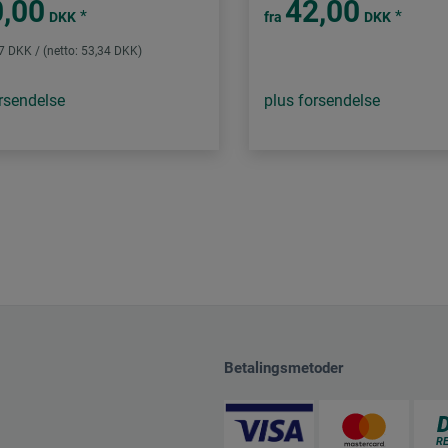
,00
42,00
*
*
DKK
fra
DKK
67 DKK / (netto: 53,34 DKK)
rsendelse
plus forsendelse
Betalingsmetoder