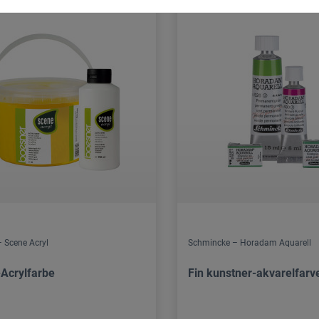
 Scene Acryl
Schmincke – Horadam Aquarell
-Acrylfarbe
Fin kunstner-akvarelfarv