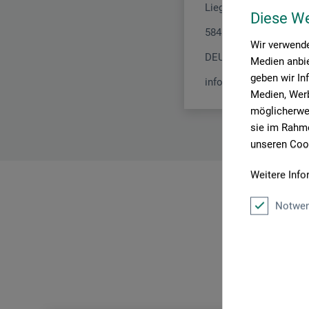
Liegnitzer Str. 17
Diese W
58454 Witten
Wir verwende
DEUTSCHLAND
Medien anbie
geben wir In
info.dl@boesner.com
Medien, Werb
möglicherwei
sie im Rahme
unseren Cook
Weitere Info
Notwen