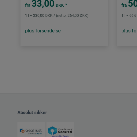
33,00
50
*
fra
DKK
fra
1 l = 330,00 DKK / (netto: 264,00 DKK)
1 l = 66,
plus forsendelse
plus fo
Absolut sikker