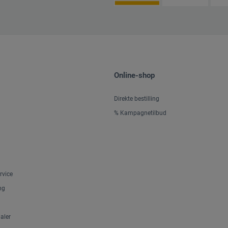
Online-shop
Direkte bestilling
% Kampagnetilbud
rvice
ng
aler