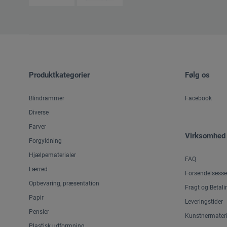
Produktkategorier
Følg os
Blindrammer
Facebook
Diverse
Farver
Virksomhed
Forgyldning
Hjælpematerialer
FAQ
Lærred
Forsendelsesse
Opbevaring, præsentation
Fragt og Betali
Papir
Leveringstider
Pensler
Kunstnermateri
Plastisk udformning