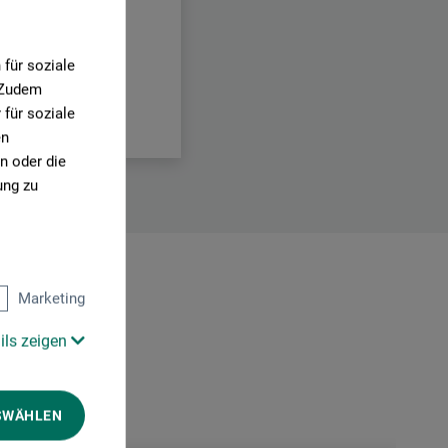
für soziale
. Zudem
für soziale
en
n oder die
ung zu
Marketing
ils zeigen
SWÄHLEN