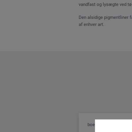
vandfast og lysægte ved tø
Den alsidige pigmentliner f
af enhver art.
boesner GmbH distribu