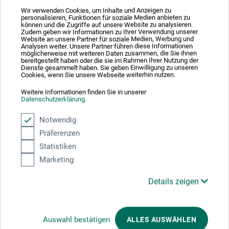
lukkestrop af robust kunststof. Størrelse åben: 20 x 48
Wir verwenden Cookies, um Inhalte und Anzeigen zu
cm; lukket længde 20 cm, diameter ca. 7 cm. Uden
personalisieren, Funktionen für soziale Medien anbieten zu
können und die Zugriffe auf unsere Website zu analysieren.
indhold.
Zudem geben wir Informationen zu Ihrer Verwendung unserer
Website an unsere Partner für soziale Medien, Werbung und
Analysen weiter. Unsere Partner führen diese Informationen
möglicherweise mit weiteren Daten zusammen, die Sie ihnen
bereitgestellt haben oder die sie im Rahmen Ihrer Nutzung der
Dienste gesammelt haben. Sie geben Einwilligung zu unseren
Cookies, wenn Sie unsere Webseite weiterhin nutzen.
Producent-kontakt
Weitere Informationen finden Sie in unserer
Datenschutzerklärung
.
Her finder du producentens kontaktoplysninger for dette
Notwendig
produkt.
Präferenzen
Statistiken
boesner GmbH distribution + logistics
Marketing
Liegnitzer Str. 17
Details zeigen
58454 Witten
Auswahl bestätigen
ALLES AUSWÄHLEN