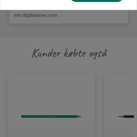
DEUTSCHLAND
info.dl@boesner.com
Kunder købte også