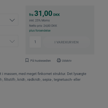
31,00
fra
DKK
inkl. 25% Moms
Netto pris: 24,80 DKK
plus forsendelse
I
VAREKURVEN
På huskesedlen
Udskriv
t i massen, med meget finkornet struktur. Det lysægte
 filtstift-, kridt-, rødkridt-, sepia-, tegnetusch- eller