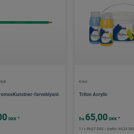
tell
Kreul
romosKunstner-farveblyant
Triton Acrylic
00
65,00
*
*
DKK
fra
DKK
1 l = 86,67 DKK / (netto: 69,34 DK