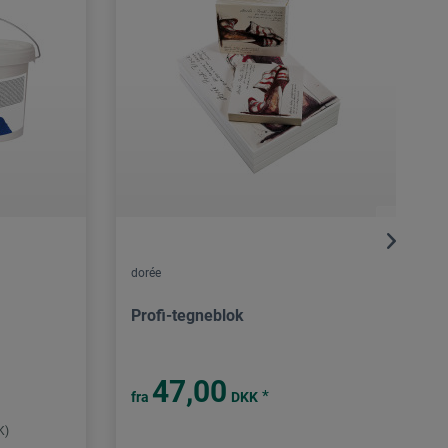
dorée
Profi-tegneblok
47,00
*
fra
DKK
K)