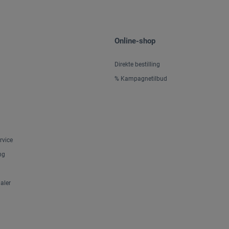
Online-shop
Direkte bestilling
% Kampagnetilbud
rvice
ng
aler