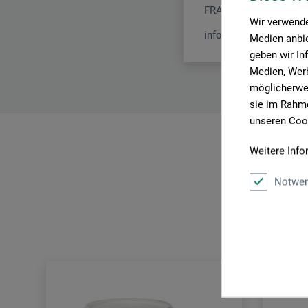
FRANKREICH
Wir verwende
info@clairefontaine.c
Medien anbie
geben wir In
Medien, Werb
möglicherwei
sie im Rahme
unseren Cook
Weitere Info
Notwen