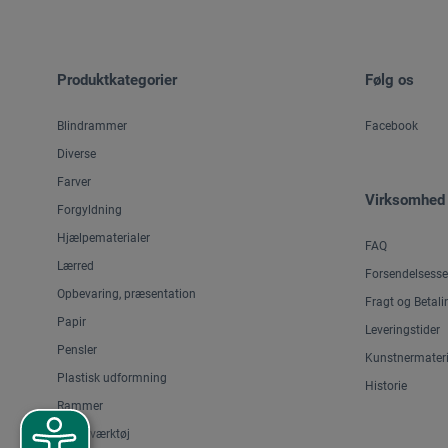
Produktkategorier
Følg os
Blindrammer
Facebook
Diverse
Farver
Virksomhed
Forgyldning
Hjælpematerialer
FAQ
Lærred
Forsendelsesse
Opbevaring, præsentation
Fragt og Betali
Papir
Leveringstider
Pensler
Kunstnermateri
Plastisk udformning
Historie
Rammer
Skæreværktøj