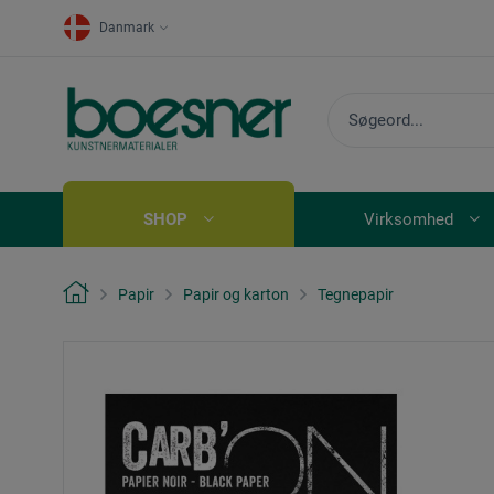
Danmark
SHOP
Virksomhed
Papir
Papir og karton
Tegnepapir