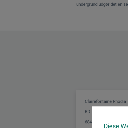
undergrund udgør det en sær
Clairefontaine Rhodia
RD 52
68490 Ottmarsheim
Diese W