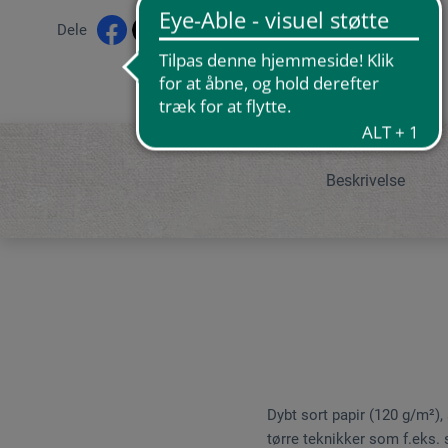
Dele
Beskrivelse
Dybt sort papir (120 g/m²),
tørre teknikker som f.eks. st