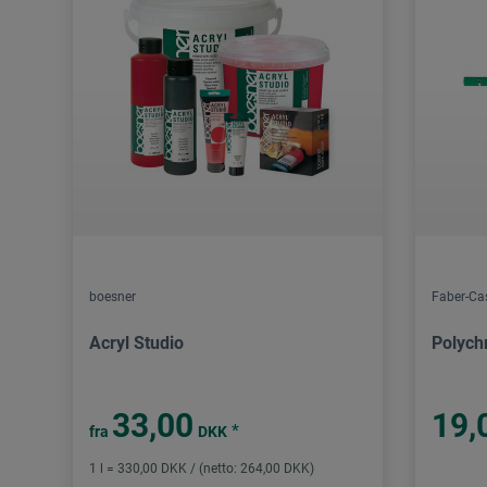
boesner
Faber-Cas
Acryl Studio
Polych
33,00
19,
*
fra
DKK
1 l = 330,00 DKK / (netto: 264,00 DKK)