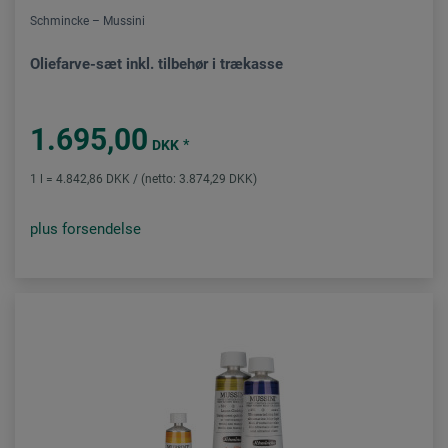
Schmincke – Mussini
Oliefarve-sæt inkl. tilbehør i trækasse
1.695,00
*
DKK
1 l = 4.842,86 DKK / (netto: 3.874,29 DKK)
plus forsendelse