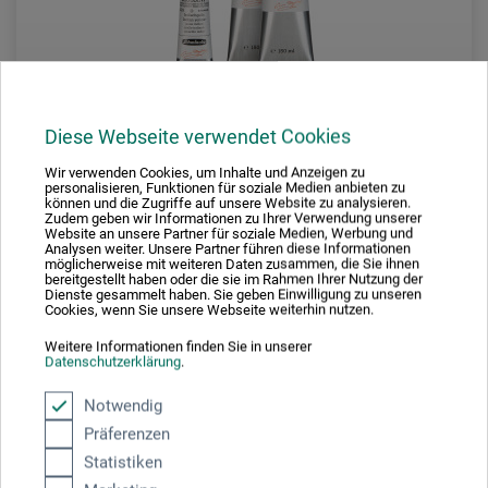
Diese Webseite verwendet Cookies
Wir verwenden Cookies, um Inhalte und Anzeigen zu
personalisieren, Funktionen für soziale Medien anbieten zu
können und die Zugriffe auf unsere Website zu analysieren.
Schmincke – Mussini
Zudem geben wir Informationen zu Ihrer Verwendung unserer
Website an unsere Partner für soziale Medien, Werbung und
Analysen weiter. Unsere Partner führen diese Informationen
Fineste kunstner-harpiks-oliefarver
möglicherweise mit weiteren Daten zusammen, die Sie ihnen
bereitgestellt haben oder die sie im Rahmen Ihrer Nutzung der
Dienste gesammelt haben. Sie geben Einwilligung zu unseren
Cookies, wenn Sie unsere Webseite weiterhin nutzen.
88,00
Weitere Informationen finden Sie in unserer
*
fra
DKK
Datenschutzerklärung
.
1 l = 2.514,29 DKK / (netto: 2.011,43 DKK)
Notwendig
Präferenzen
plus forsendelse
Statistiken