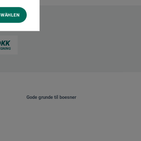
SWÄHLEN
Gode grunde til boesner