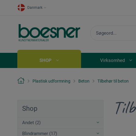
Danmark
SHOP
Virksomhed
Plastisk udformning
Beton
Tilbehør til beton
Til
Shop
Andet (2)
Blindrammer (17)