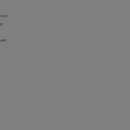
rvice
ng
aler