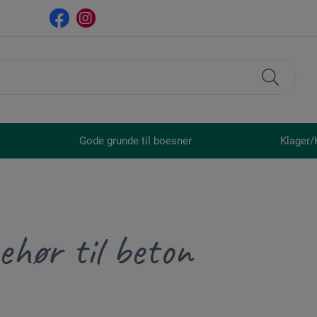
Gode grunde til boesner
Klager/
behør til beton