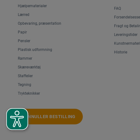
Hjælpematerialer
FAQ
Lærred
Forsendelsesse
Opbevaring, præsentation
Fragt og Betali
Papir
Leveringstider
Pensler
Kunstnermateri
Plastisk udformning
Historie
Rammer
Skæreværktøj
Staffelier
Tegning
Trykteknikker
ANNULLER BESTILLING