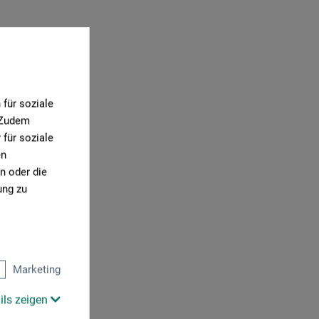
für soziale
. Zudem
für soziale
en
n oder die
ung zu
Marketing
ils zeigen