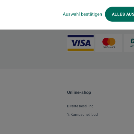
Auswahl bestätigen
ALLES AU
Betalingsmetoder
Online-shop
Direkte bestilling
% Kampagnetilbud