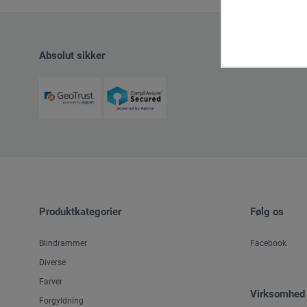
Absolut sikker
Produktkategorier
Følg os
Blindrammer
Facebook
Diverse
Farver
Virksomhed
Forgyldning