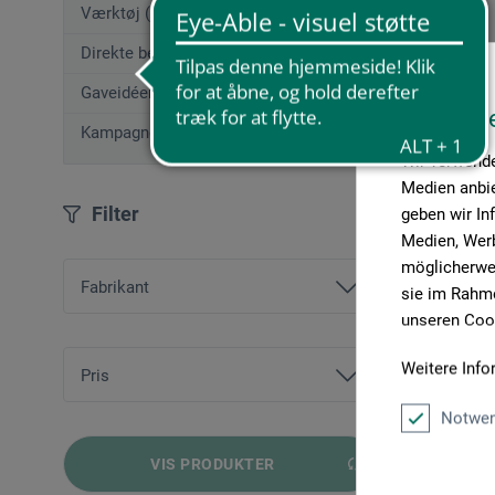
Værktøj (50)
Direkte bestilling
Gaveidéer (12)
Diese W
Kampagnetilbud
Wir verwende
Medien anbie
Filter
geben wir In
Medien, Werb
möglicherwei
Fabrikant
sie im Rahme
unseren Cook
boesner
Weitere Info
Creartec
Pris
Notwen
fra
31,00 DKK
bis
46,00 DKK
VIS PRODUKTER