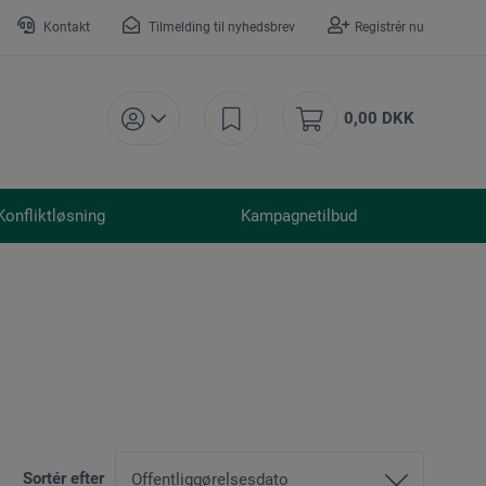
Kontakt
Tilmelding til nyhedsbrev
Registrér nu
0,00 DKK
Konfliktløsning
Kampagnetilbud
Sortér efter