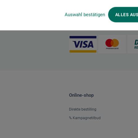
Auswahl bestätigen
ALLES AU
Betalingsmetoder
Online-shop
Direkte bestilling
% Kampagnetilbud