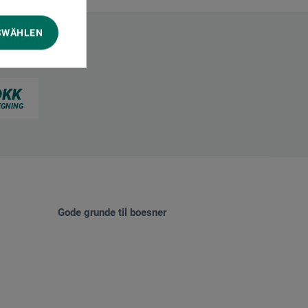
SWÄHLEN
Gode grunde til boesner