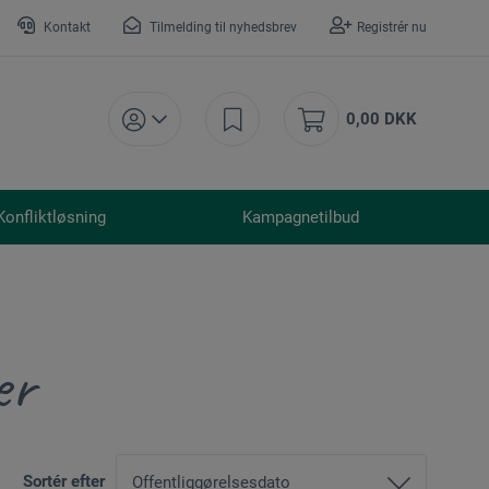
Kontakt
Tilmelding til nyhedsbrev
Registrér nu
0,00 DKK
Konfliktløsning
Kampagnetilbud
er
Sortér efter