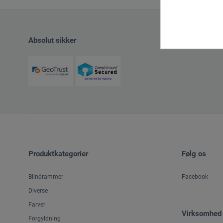
Absolut sikker
Produktkategorier
Følg os
Blindrammer
Facebook
Diverse
Farver
Virksomhed
Forgyldning