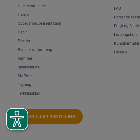
Hjælpematerialer
FAQ
Lærred
Forsendelsesse
Opbevaring, præsentation
Fragt og Betali
Papir
Leveringstider
Pensler
Kunstnermateri
Plastisk udformning
Historie
Rammer
Skæreværktøj
Staffelier
Tegning
Trykteknikker
ANNULLER BESTILLING