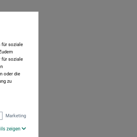
für soziale
. Zudem
für soziale
en
n oder die
ung zu
Marketing
ils zeigen