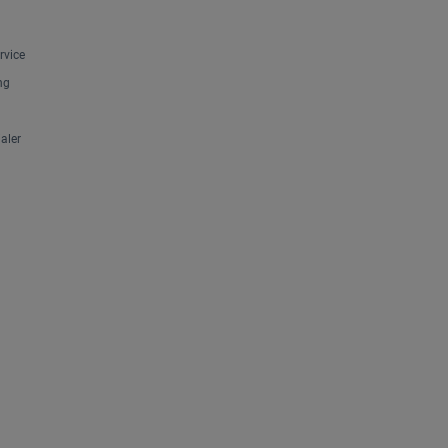
rvice
ng
aler