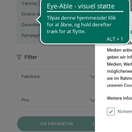
Værktøj (50)
Direkte bestilling
Gaveidéer (12)
Diese W
Kampagnetilbud
Wir verwende
Medien anbie
Filter
geben wir In
Medien, Werb
möglicherwei
Fabrikant
sie im Rahme
unseren Cook
Artelumina
Weitere Info
Daylight
Pris
True-Light®
Notwen
fra
117,00 DKK
bis
391,00 DKK
VIS PRODUKTER