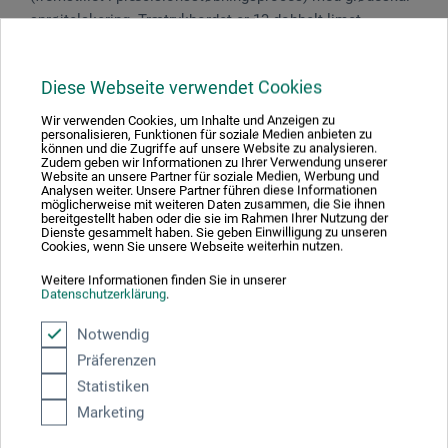
sprøjtelakering. Trætrykbordet er 13-dobbelt limet
(Multiplex) og forsynet med en påskruet elektrolytisk
forzinket stålplade. Trykbordet glider letgående og
Diese Webseite verwendet Cookies
præcist på specielle ruller. Valsetrykket frembringes via
reguleringsspindler med trykfjedre, fremdrift foregår via
Wir verwenden Cookies, um Inhalte und Anzeigen zu
personalisieren, Funktionen für soziale Medien anbieten zu
undervalsen. Udvekslingsforholdet er 1:2. Selv ved meget
können und die Zugriffe auf unsere Website zu analysieren.
Zudem geben wir Informationen zu Ihrer Verwendung unserer
højt valsetryk forbliver pressen letgående og sikker at
Website an unsere Partner für soziale Medien, Werbung und
håndtere takket være tandhjulsudvekslingen. Inkl. trykfilt
Analysen weiter. Unsere Partner führen diese Informationen
möglicherweise mit weiteren Daten zusammen, die Sie ihnen
hvid, blød, 1,5 mm, iht. DIN 61206.
bereitgestellt haben oder die sie im Rahmen Ihrer Nutzung der
Dienste gesammelt haben. Sie geben Einwilligung zu unseren
Cookies, wenn Sie unsere Webseite weiterhin nutzen.
Tekniske specifikationer:Valsediameter: øverst 80
mm/nederst 80 mmValselængde: 500 mmBordbredde:
Weitere Informationen finden Sie in unserer
Datenschutzerklärung
.
500 mmBordlængde: 900 mmVægt: ca. 35,5 kgmaks.
pressetryk: 2.500 kgGennemgangshøjde: 34 mm med
Notwendig
trykbordUdvekslingsforhold: 1:2
Präferenzen
Statistiken
Marketing