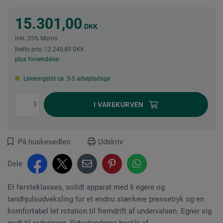
15.301,00
DKK
inkl. 25% Moms
Netto pris: 12.240,80 DKK
plus forsendelse
Leveringstid ca. 3-5 arbejdsdage
I
VAREKURVEN
På huskesedlen
Udskriv
Dele
Et førsteklasses, solidt apparat med 6 egere og
tandhjulsudveksling for et endnu stærkere pressetryk og en
komfortabel let rotation til fremdrift af undervalsen. Egner sig
godt til raderinger. Sidestanderne består af