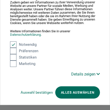
Farbtöne.
Zudem geben wir Informationen zu Ihrer Verwendung unserer
Website an unsere Partner für soziale Medien, Werbung und
Analysen weiter. Unsere Partner führen diese Informationen
möglicherweise mit weiteren Daten zusammen, die Sie ihnen
bereitgestellt haben oder die sie im Rahmen Ihrer Nutzung der
Dienste gesammelt haben. Sie geben Einwilligung zu unseren
Cookies, wenn Sie unsere Webseite weiterhin nutzen.
Producent-kontakt
Weitere Informationen finden Sie in unserer
Datenschutzerklärung
.
Her finder du producentens kontaktoplysninger for dette
Notwendig
produkt.
Präferenzen
Statistiken
Honsell Art Products GmbH
Marketing
Klingenthaler Str. 1 a
Details zeigen
65232 Taunusstein
DEUTSCHLAND
Auswahl bestätigen
ALLES AUSWÄHLEN
info@honsellart.de