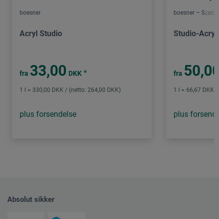
boesner
boesner – Scene 
Acryl Studio
Studio-Acryl
33,00
50,0
*
fra
DKK
fra
1 l = 330,00 DKK / (netto: 264,00 DKK)
1 l = 66,67 DKK /
plus forsendelse
plus forsend
Absolut sikker