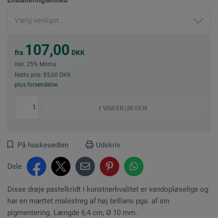
107,00
fra
DKK
inkl. 25% Moms
Netto pris: 85,60 DKK
plus forsendelse
I
VAREKURVEN
På huskesedlen
Udskriv
Dele
Disse drøje pastelkridt i kunstnerkvalitet er vandopløselige og
har en mættet malestreg af høj brillans pga. af sin
pigmentering. Længde 6,4 cm, Ø 10 mm.