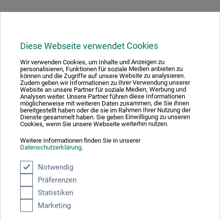
Downloads
Diese Webseite verwendet Cookies
Wir verwenden Cookies, um Inhalte und Anzeigen zu
personalisieren, Funktionen für soziale Medien anbieten zu
Her finder du vigtige dokumenter og filer til dette produkt.
können und die Zugriffe auf unsere Website zu analysieren.
Zudem geben wir Informationen zu Ihrer Verwendung unserer
Website an unsere Partner für soziale Medien, Werbung und
Analysen weiter. Unsere Partner führen diese Informationen
möglicherweise mit weiteren Daten zusammen, die Sie ihnen
bereitgestellt haben oder die sie im Rahmen Ihrer Nutzung der
Dienste gesammelt haben. Sie geben Einwilligung zu unseren
Sikkerhedsdatablad
Cookies, wenn Sie unsere Webseite weiterhin nutzen.
DK_Charbonnel_Etching-Ink_CEI60xxx-
CEI200xxx_2023.pdf
Weitere Informationen finden Sie in unserer
Datenschutzerklärung
.
Notwendig
Präferenzen
Statistiken
Marketing
Producent-kontakt