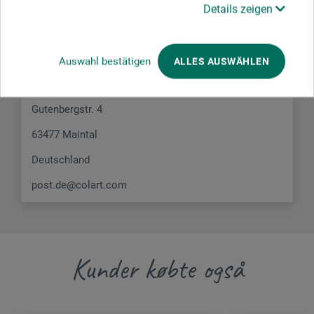
Details zeigen
Her finder du producentens kontaktoplysninger for dette
produkt.
Auswahl bestätigen
ALLES AUSWÄHLEN
Colart Northern Europe GmbH
Gutenbergstr. 4
63477 Maintal
Deutschland
post.de@colart.com
Kunder købte også