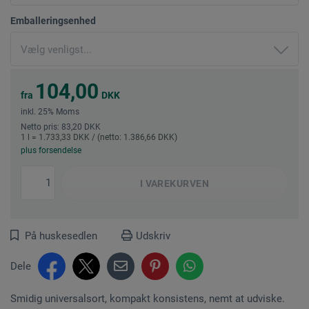
Emballeringsenhed
104,00
fra
DKK
inkl. 25% Moms
Netto pris: 83,20 DKK
1 l = 1.733,33 DKK / (netto: 1.386,66 DKK)
plus forsendelse
I
VAREKURVEN
På huskesedlen
Udskriv
Dele
Smidig universalsort, kompakt konsistens, nemt at udviske.