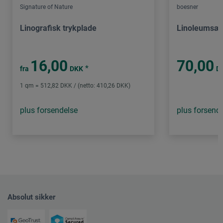
Signature of Nature
boesner
Linografisk trykplade
Linoleumsæ
16,00
70,00
*
fra
DKK
D
1 qm = 512,82 DKK / (netto: 410,26 DKK)
plus forsendelse
plus forsend
Absolut sikker