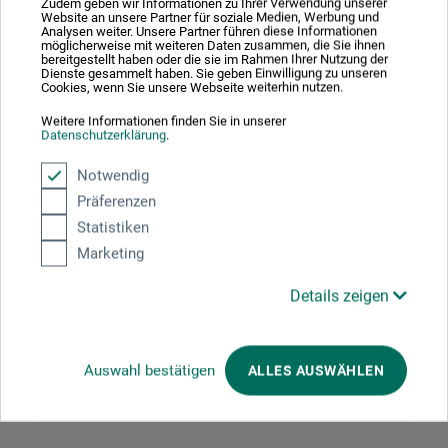
Zudem geben wir Informationen zu Ihrer Verwendung unserer
Website an unsere Partner für soziale Medien, Werbung und
tungmetaller og er desuden opløsningsmiddel-resistent.
Analysen weiter. Unsere Partner führen diese Informationen
Factis-vinyltrykblokken fås i fire størrelser.
möglicherweise mit weiteren Daten zusammen, die Sie ihnen
bereitgestellt haben oder die sie im Rahmen Ihrer Nutzung der
Dienste gesammelt haben. Sie geben Einwilligung zu unseren
Cookies, wenn Sie unsere Webseite weiterhin nutzen.
Weitere Informationen finden Sie in unserer
Datenschutzerklärung
.
Producent-kontakt
Notwendig
Präferenzen
Her finder du producentens kontaktoplysninger for dette
Statistiken
produkt.
Marketing
Marcó Dachs, S. A.
Details zeigen
Avinguda de La Bisbal 18
17253 Mont-Ras/Girona
ES
info@marcodachs.com
Auswahl bestätigen
ALLES AUSWÄHLEN
www.marcodachs.com