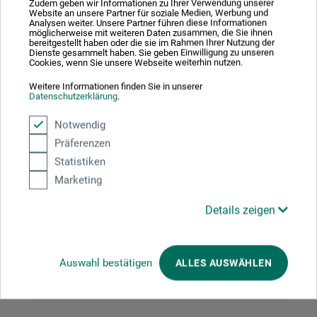
Zudem geben wir Informationen zu Ihrer Verwendung unserer
alle Logan passe­partout-skæremaskiner (undtaget Logan
Website an unsere Partner für soziale Medien, Werbung und
Analysen weiter. Unsere Partner führen diese Informationen
201).
möglicherweise mit weiteren Daten zusammen, die Sie ihnen
bereitgestellt haben oder die sie im Rahmen Ihrer Nutzung der
Dienste gesammelt haben. Sie geben Einwilligung zu unseren
Cookies, wenn Sie unsere Webseite weiterhin nutzen.
Weitere Informationen finden Sie in unserer
Datenschutzerklärung
.
Producent-kontakt
Notwendig
Her finder du producentens kontaktoplysninger for dette
Präferenzen
produkt.
Statistiken
Marketing
eucomply OÜ
Details zeigen
Pärnu mnt 139b-14
11317 Tallinn
EE
Auswahl bestätigen
ALLES AUSWÄHLEN
hello@eucompliancepartner.com