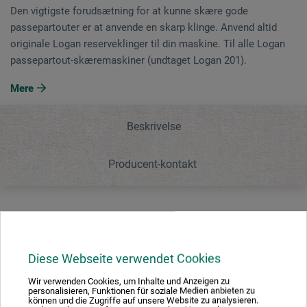
Den vigtigste forudsætning for at kunne skære gode
passepartouter er at anvende en skarp klinge. Anvend altid
originale Logan reserveklinger til din maskine. Til alle Logan
passe­partout-skæremaskiner (undtaget Logan 201).
Mere
Beskrivelse
Producent-kontakt
Beskrivelse
Diese Webseite verwendet Cookies
Den vigtigste forudsætning for at kunne skære gode
Wir verwenden Cookies, um Inhalte und Anzeigen zu
passepartouter er at anvende en skarp klinge. Anvend
personalisieren, Funktionen für soziale Medien anbieten zu
altid originale Logan reserveklinger til din maskine. Til
können und die Zugriffe auf unsere Website zu analysieren.