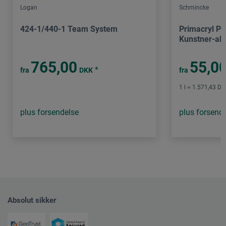
Logan
Schmincke
424-1/440-1 Team System
Primacryl Pr
Kunstner-akr
765,00
55,0
*
fra
DKK
fra
1 l = 1.571,43 DK
plus forsendelse
plus forsend
Absolut sikker