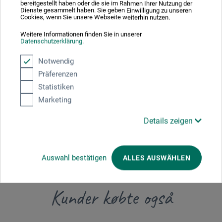
Producent-kontakt
bereitgestellt haben oder die sie im Rahmen Ihrer Nutzung der
Dienste gesammelt haben. Sie geben Einwilligung zu unseren
Cookies, wenn Sie unsere Webseite weiterhin nutzen.
Her finder du producentens kontaktoplysninger for dette
Weitere Informationen finden Sie in unserer
produkt.
Datenschutzerklärung
.
Notwendig
boesner GmbH holding + innovations
Präferenzen
Gewerkenstr. 2
Statistiken
Marketing
58456 Witten
DEUTSCHLAND
Details zeigen
pm@boesner.com
Auswahl bestätigen
ALLES AUSWÄHLEN
Kunder købte også