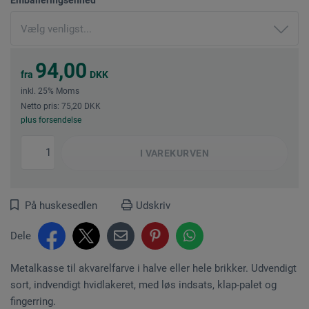
94,00
fra
DKK
inkl. 25% Moms
Netto pris: 75,20 DKK
plus forsendelse
I
VAREKURVEN
På huskesedlen
Udskriv
Dele
Metalkasse til akvarelfarve i halve eller hele brikker. Udvendigt
sort, indvendigt hvidlakeret, med løs indsats, klap-palet og
fingerring.