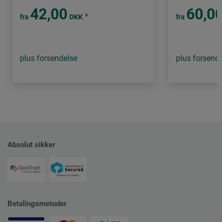
42,00
60,0
*
fra
DKK
fra
plus forsendelse
plus forsend
Absolut sikker
Betalingsmetoder