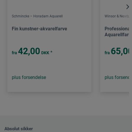
Schmincke – Horadam Aquarell
Winsor & Newton
Fin kunstner-akvarelfarve
Professional
Aquarellfarb
42,00
65,0
*
fra
DKK
fra
plus forsendelse
plus forsend
Absolut sikker