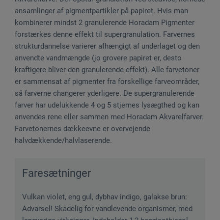
ansamlinger af pigmentpartikler på papiret. Hvis man
kombinerer mindst 2 granulerende Horadam Pigmenter
forstærkes denne effekt til supergranulation. Farvernes
strukturdannelse varierer afhængigt af underlaget og den
anvendte vandmængde (jo grovere papiret er, desto
kraftigere bliver den granulerende effekt). Alle farvetoner
er sammensat af pigmenter fra forskellige farveområder,
så farverne changerer yderligere. De supergranulerende
farver har udelukkende 4 og 5 stjernes lysægthed og kan
anvendes rene eller sammen med Horadam Akvarelfarver.
Farvetonernes dækkeevne er overvejende
halvdækkende/halvlaserende.
Faresætninger
Vulkan violet, eng gul, dybhav indigo, galakse brun:
Advarsel! Skadelig for vandlevende organismer, med