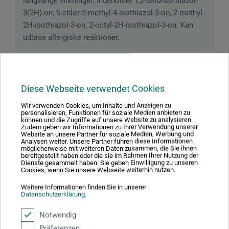
langvarige virkninger. Indeholder 1,2-benzisothiazol-
3(2H)-on, 5-chlor-2-methyl-4-isothiazol-3-on, 2-methyl-
2H-isothiazol-3-on, 2-octyl-2H-isothiazol-3-on. Kan
udløse allergiske reaktioner.
Downloads
Diese Webseite verwendet Cookies
Wir verwenden Cookies, um Inhalte und Anzeigen zu
personalisieren, Funktionen für soziale Medien anbieten zu
Her finder du vigtige dokumenter og filer til dette produkt.
können und die Zugriffe auf unsere Website zu analysieren.
Zudem geben wir Informationen zu Ihrer Verwendung unserer
Website an unsere Partner für soziale Medien, Werbung und
Analysen weiter. Unsere Partner führen diese Informationen
möglicherweise mit weiteren Daten zusammen, die Sie ihnen
bereitgestellt haben oder die sie im Rahmen Ihrer Nutzung der
Dienste gesammelt haben. Sie geben Einwilligung zu unseren
Sikkerhedsdatablad
Cookies, wenn Sie unsere Webseite weiterhin nutzen.
DK_Schmincke_Horadam-Akvarelfarve_HN12x-HN11x-
HT5x-HT15x_2023.pdf
Weitere Informationen finden Sie in unserer
Datenschutzerklärung
.
Sikkerhedsdatablad
Notwendig
DK_Schmincke_Horadam-Akvarelfarve_Hx952_Dybhav-
Präferenzen