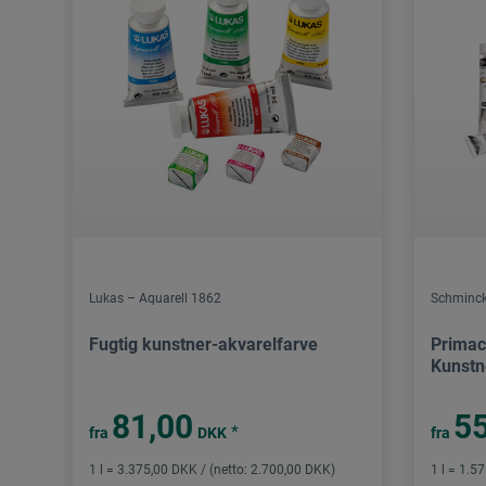
Lukas – Aquarell 1862
Schminc
Fugtig kunstner-akvarelfarve
Primac
Kunstn
81,00
55
*
fra
DKK
fra
1 l = 3.375,00 DKK / (netto: 2.700,00 DKK)
1 l = 1.5