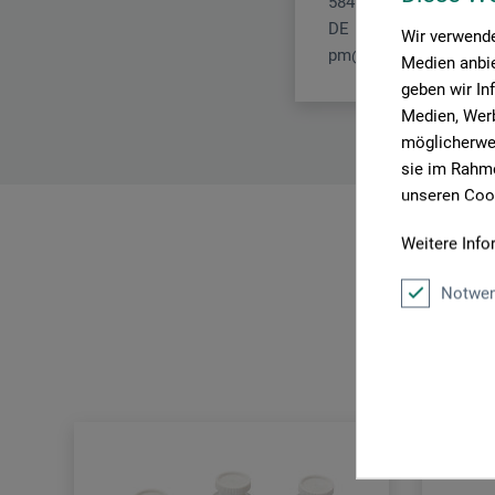
58456 Witten
DE
Wir verwende
pm@boesner.com
Medien anbie
geben wir In
Medien, Werb
möglicherwei
sie im Rahme
unseren Cook
Weitere Info
Notwen