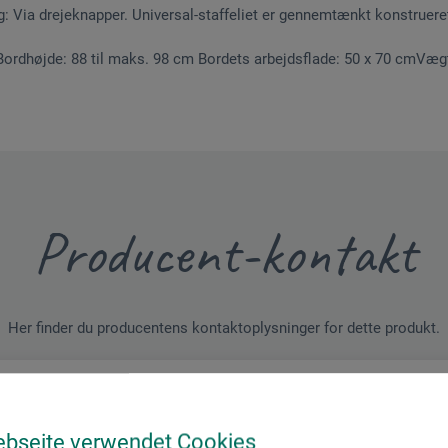
g: Via drejeknapper. Universal-staffeliet er gennemtænkt konstrueret
ordhøjde: 88 til maks. 98 cm Bordets arbejdsflade: 50 x 70 cmVægt
Producent-kontakt
Her finder du producentens kontaktoplysninger for dette produkt.
 + innovations
ebseite verwendet Cookies