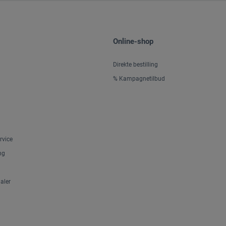
Online-shop
Direkte bestilling
% Kampagnetilbud
rvice
ng
aler