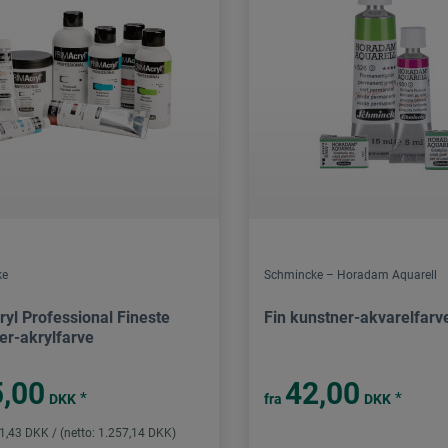
ke
Schmincke – Horadam Aquarell
ryl Professional Fineste
Fin kunstner-akvarelfarv
er-akrylfarve
,00
42,00
*
*
DKK
fra
DKK
71,43 DKK / (netto: 1.257,14 DKK)