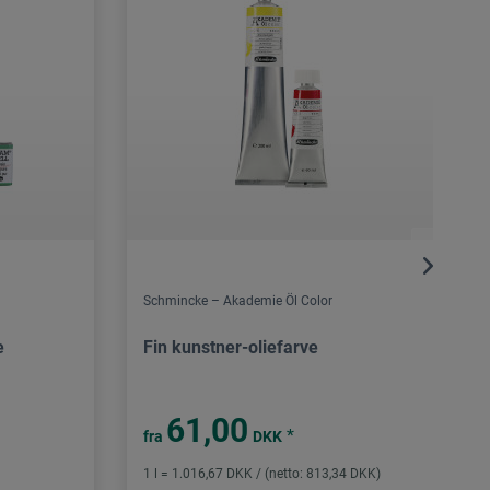
Schmincke – Akademie Öl Color
e
Fin kunstner-oliefarve
61,00
*
fra
DKK
1 l = 1.016,67 DKK / (netto: 813,34 DKK)