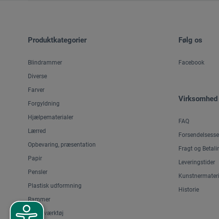
Produktkategorier
Følg os
Blindrammer
Facebook
Diverse
Farver
Virksomhed
Forgyldning
Hjælpematerialer
FAQ
Lærred
Forsendelsesse
Opbevaring, præsentation
Fragt og Betali
Papir
Leveringstider
Pensler
Kunstnermateri
Plastisk udformning
Historie
Rammer
Skæreværktøj