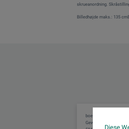
skrueanordning. Skråstillin
Billedhøjde maks.: 135 cmB
boesner GmbH holding
Gewerkenstr. 2
Diese W