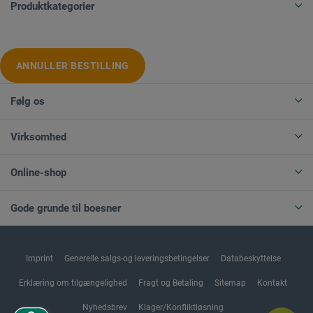
Produktkategorier
ANNULLER BESTILLING
Følg os
Virksomhed
Online-shop
Gode grunde til boesner
Imprint
Generelle salgs-og leveringsbetingelser
Databeskyttelse
Erklæring om tilgængelighed
Fragt og Betaling
Sitemap
Kontakt
Nyhedsbrev
Klager/Konfliktløsning