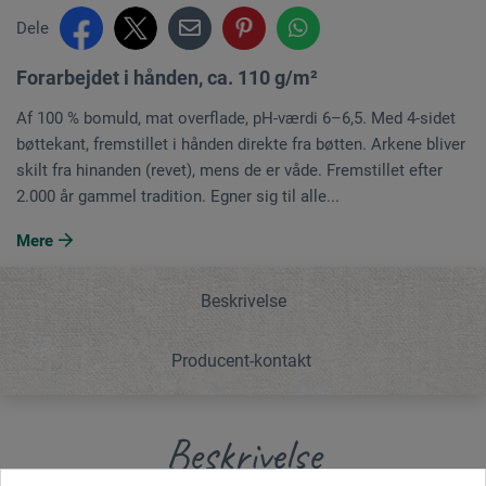
Dele
Forarbejdet i hånden, ca. 110 g/m²
Af 100 % bomuld, mat overflade, pH-værdi 6–6,5. Med 4-sidet
bøttekant, fremstillet i hånden direkte fra bøtten. Arkene bliver
skilt fra hinanden (revet), mens de er våde. Fremstillet efter
2.000 år gammel tradition. Egner sig til alle...
Mere
Beskrivelse
Producent-kontakt
Beskrivelse