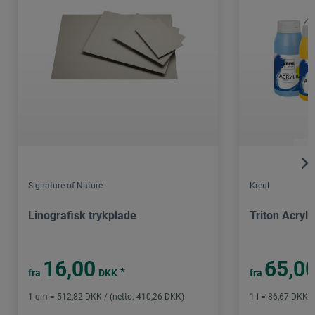
Signature of Nature
Kreul
Linografisk trykplade
Triton Acryli
16,00
65,0
*
fra
DKK
fra
1 qm = 512,82 DKK / (netto: 410,26 DKK)
1 l = 86,67 DKK /