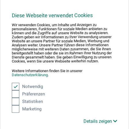
Forarbejdet i hånden, ca. 110 g/m²
Diese Webseite verwendet Cookies
Af 100 % bomuld, mat overflade, pH-værdi 6–6,5. Med 4-
Wir verwenden Cookies, um Inhalte und Anzeigen zu
sidet bøttekant, fremstillet i hånden direkte fra bøtten.
personalisieren, Funktionen für soziale Medien anbieten zu
können und die Zugriffe auf unsere Website zu analysieren.
Arkene bliver skilt fra hinanden (revet), mens de er våde.
Zudem geben wir Informationen zu Ihrer Verwendung unserer
Website an unsere Partner für soziale Medien, Werbung und
Fremstillet efter 2.000 år gammel tradition. Egner sig til
Analysen weiter. Unsere Partner führen diese Informationen
alle trykteknikker samt til blækstråleprinter, men også
möglicherweise mit weiteren Daten zusammen, die Sie ihnen
bereitgestellt haben oder die sie im Rahmen Ihrer Nutzung der
som brevpapir. Format DIN A5, DIN A4 og DIN A3 i pakker
Dienste gesammelt haben. Sie geben Einwilligung zu unseren
Cookies, wenn Sie unsere Webseite weiterhin nutzen.
à 100/50/25 ark til en sensationel pris. Ved naturpapir kan
der forekomme lette farveafvigelser.
Weitere Informationen finden Sie in unserer
Datenschutzerklärung
.
Notwendig
Präferenzen
Producent-kontakt
Statistiken
Marketing
Her finder du producentens kontaktoplysninger for dette
Details zeigen
produkt.