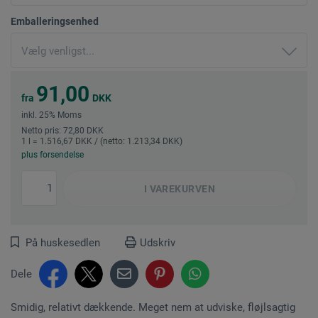
Emballeringsenhed
91,00
fra
DKK
inkl. 25% Moms
Netto pris: 72,80 DKK
1 l = 1.516,67 DKK / (netto: 1.213,34 DKK)
plus forsendelse
I
VAREKURVEN
På huskesedlen
Udskriv
Dele
Smidig, relativt dækkende. Meget nem at udviske, fløjlsagtig