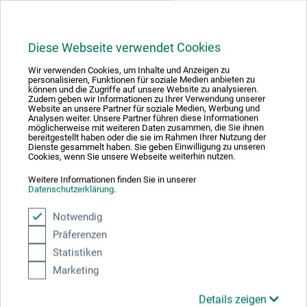
Downloads
Diese Webseite verwendet Cookies
Wir verwenden Cookies, um Inhalte und Anzeigen zu
Her finder du vigtige dokumenter og filer til dette produkt.
personalisieren, Funktionen für soziale Medien anbieten zu
können und die Zugriffe auf unsere Website zu analysieren.
Zudem geben wir Informationen zu Ihrer Verwendung unserer
Website an unsere Partner für soziale Medien, Werbung und
Analysen weiter. Unsere Partner führen diese Informationen
möglicherweise mit weiteren Daten zusammen, die Sie ihnen
Sikkerhedsdatablad
bereitgestellt haben oder die sie im Rahmen Ihrer Nutzung der
Dienste gesammelt haben. Sie geben Einwilligung zu unseren
DK_Charbonnel_Etching-Ink_CEI60xxx-
Cookies, wenn Sie unsere Webseite weiterhin nutzen.
CEI200xxx_2023.pdf
Weitere Informationen finden Sie in unserer
Datenschutzerklärung
.
Notwendig
Präferenzen
Statistiken
Producent-kontakt
Marketing
Details zeigen
Her finder du producentens kontaktoplysninger for dette