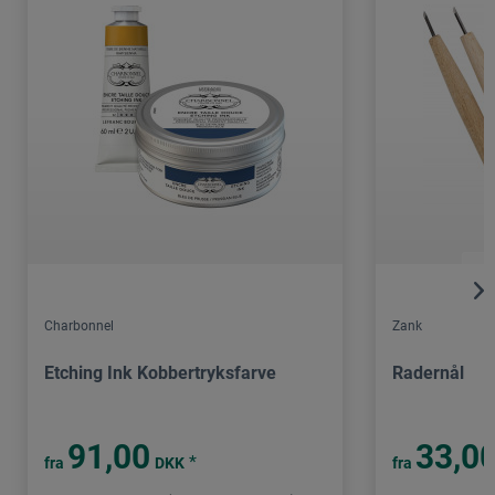
Charbonnel
Zank
Etching Ink Kobbertryksfarve
Radernål
91,00
33,0
*
fra
DKK
fra