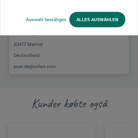
produkt.
Auswahl bestätigen
ALLES AUSWÄHLEN
Colart Northern Europe GmbH
Gutenbergstr. 4
63477 Maintal
Deutschland
post.de@colart.com
Kunder købte også