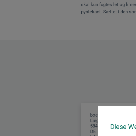
skal kun fugtes let og lim
pyntekant. Sættet i den sor
boesner GmbH distribu
Liegnitzer Str. 17
Diese W
58454 Witten
DE