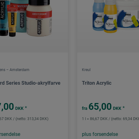
lens – Amsterdam
Kreul
rd Series Studio-akrylfarve
Triton Acrylic
,00
65,00
*
*
DKK
fra
DKK
,67 DKK / (netto: 313,34 DKK)
1 l = 86,67 DKK / (netto: 69,34 DK
rsendelse
plus forsendelse