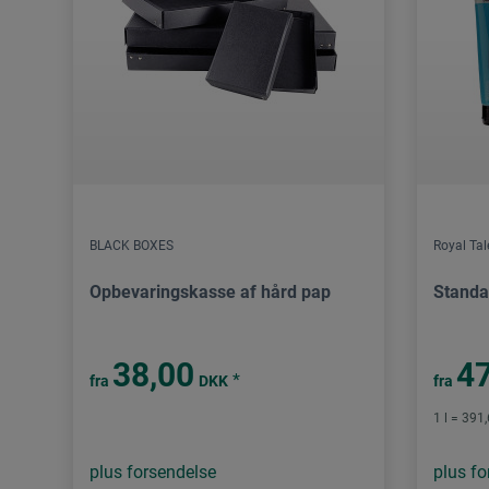
BLACK BOXES
Royal Ta
Opbevaringskasse af hård pap
Standa
38,00
47
*
fra
DKK
fra
1 l = 391
plus forsendelse
plus fo