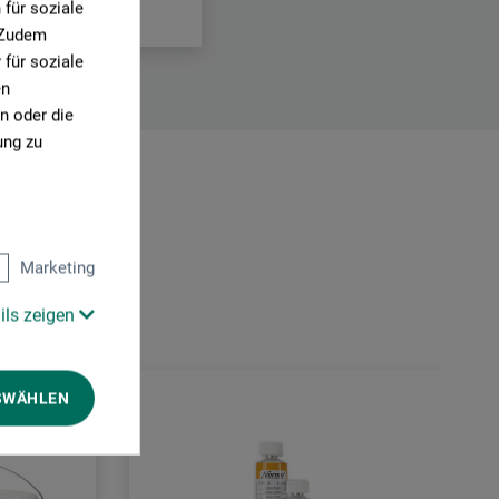
für soziale
. Zudem
für soziale
en
n oder die
ung zu
Marketing
ils zeigen
SWÄHLEN