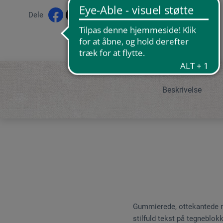
Dele
Beskrivelse
Gummierede, ottekantede mær
stilfuld tekst på tegneblok