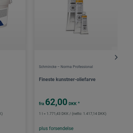
Schmincke – Norma Professional
Fineste kunstner-oliefarve
62,00
*
fra
DKK
K)
1 l = 1.771,43 DKK / (netto: 1.417,14 DKK)
plus forsendelse