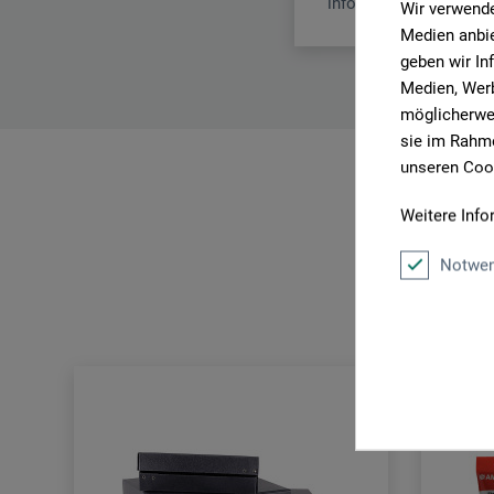
info.dl@boesner.com
Wir verwende
Medien anbie
geben wir In
Medien, Werb
möglicherwei
sie im Rahme
unseren Cook
Weitere Info
Notwen