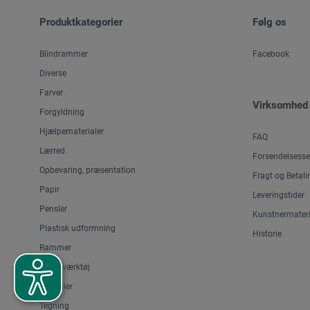
Produktkategorier
Følg os
Blindrammer
Facebook
Diverse
Farver
Virksomhed
Forgyldning
Hjælpematerialer
FAQ
Lærred
Forsendelsesse
Opbevaring, præsentation
Fragt og Betali
Papir
Leveringstider
Pensler
Kunstnermateri
Plastisk udformning
Historie
Rammer
Skæreværktøj
Staffelier
Tegning