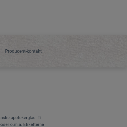
Producent-kontakt
anske apotekerglas. Til
poser o.m.a. Etiketterne