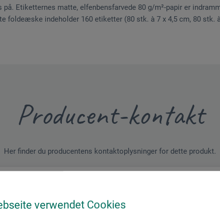
es på. Etiketternes matte, elfenbensfarvede 80 g/m²-papir er indram
te foldeæske indeholder 160 etiketter (80 stk. à 7 x 4,5 cm, 80 stk. à
Producent-kontakt
Her finder du producentens kontaktoplysninger for dette produkt.
tion + logistics
ebseite verwendet Cookies