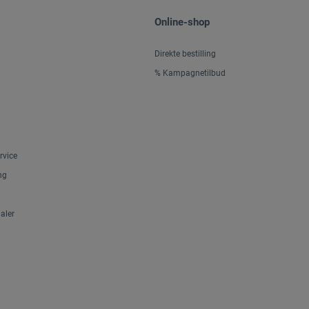
Online-shop
Direkte bestilling
% Kampagnetilbud
rvice
ng
aler