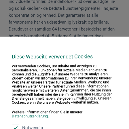
individuelle formler. De indeholder - ud over udsøgte lin-
og solsikkeolier - de bedste kunstner-pigmenter i højeste
koncentration og renhed. Det garanterer at alle
farvetonerne har en udsædvanlig lyskraft og brillans.
Derudover er samtlige 84 farvetoner i besiddelse af den
højeste lysægthed (4–5 stjerner). Alle farver rives
traditionelt på trevalsestolen og modner ca. tre måneder,
inden de kan aftappes. Denne fremgangsmåde sikrer, at
Diese Webseite verwendet Cookies
råstofferne udfolder sig optimalt i den rene oliefarve. En
økologisk bevidst formel omfatter brug af mange
Wir verwenden Cookies, um Inhalte und Anzeigen zu
naturlige, fornybare råstoffer som fx vegetabilske olier og
personalisieren, Funktionen für soziale Medien anbieten zu
können und die Zugriffe auf unsere Website zu analysieren.
additiver. Alle farver har en afbalanceret, cremet
Zudem geben wir Informationen zu Ihrer Verwendung unserer
Website an unsere Partner für soziale Medien, Werbung und
smøragtig konsistens og er dermed i besiddelse af de
Analysen weiter. Unsere Partner führen diese Informationen
möglicherweise mit weiteren Daten zusammen, die Sie ihnen
bedste appliceringsskaber. Derudover sørger en
bereitgestellt haben oder die sie im Rahmen Ihrer Nutzung der
optimering af formlen for en afkortet og harmonisk
Dienste gesammelt haben. Sie geben Einwilligung zu unseren
Cookies, wenn Sie unsere Webseite weiterhin nutzen.
forløbende tørring af alle farvetonerne, samt brillante og
modstandsdygtige overflader. Sortiment: 84 farvetoner i
Weitere Informationen finden Sie in unserer
Datenschutzerklärung
.
35 ml-, 48 i 120 ml- og 12 i 200 ml-tuber.
Notwendig