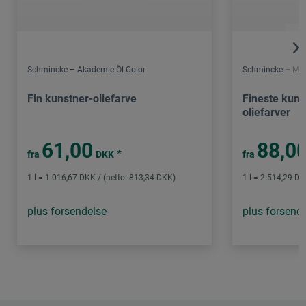
Schmincke – Akademie Öl Color
Schmincke – Mus
Fin kunstner-oliefarve
Fineste kuns
oliefarver
61,00
88,0
*
fra
DKK
fra
1 l = 1.016,67 DKK / (netto: 813,34 DKK)
1 l = 2.514,29 DK
plus forsendelse
plus forsend