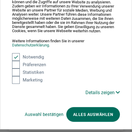
können und die Zugriffe auf unsere Website zu analysieren.
Konsistensen opnås ved at forbinde en 100-procent
Zudem geben wir Informationen zu Ihrer Verwendung unserer
Website an unsere Partner für soziale Medien, Werbung und
akrylpolymeremulsion med lysægte pigmenter
Analysen weiter. Unsere Partner führen diese Informationen
möglicherweise mit weiteren Daten zusammen, die Sie ihnen
(fluorescerende farver undtaget).
bereitgestellt haben oder die sie im Rahmen Ihrer Nutzung der
Dienste gesammelt haben. Sie geben Einwilligung zu unseren
Cookies, wenn Sie unsere Webseite weiterhin nutzen.
Weitere Informationen finden Sie in unserer
Datenschutzerklärung
.
Producent-kontakt
Notwendig
Präferenzen
Her finder du producentens kontaktoplysninger for dette
Statistiken
produkt.
Marketing
Details zeigen
Royal Talens
P.O. Box 4
7300 Apeldoorn
Auswahl bestätigen
ALLES AUSWÄHLEN
NL
info@royaltalens.com