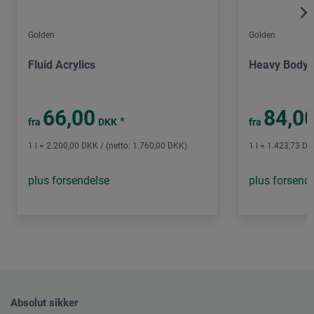
Golden
Golden
Fluid Acrylics
Heavy Body A
66,00
84,0
*
fra
DKK
fra
1 l = 2.200,00 DKK / (netto: 1.760,00 DKK)
1 l = 1.423,73 DK
plus forsendelse
plus forsend
Absolut sikker