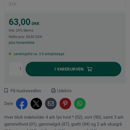
63,00
DKK
inkl. 25% Moms
Netto pris: 50,40 DKK
plus forsendelse
Leveringstid ca. 3-5 arbejdsdage
I
VAREKURVEN
På huskesedlen
Udskriv
Dele
Hver blok indeholder 4 ark lys hvid * (02), sort (90), samt 3 ark
gammelhvid (01), gammelgrå (87), grafit (84) og 2 ark skaigrå