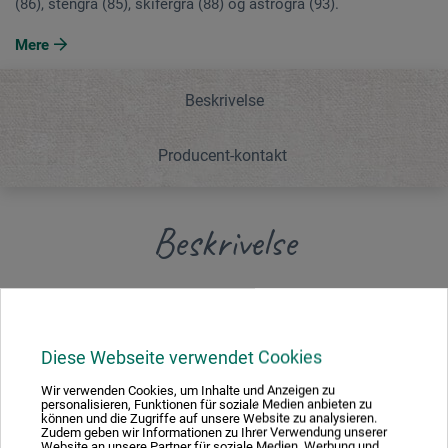
(86), stengrå (85), skifergrå (88) og astrogrå (93).
Mere
Beskrivelse
Producent-kontakt
Beskrivelse
Hver blok indeholder 4 ark lys hvid * (02), sort (90), samt 3
ark gammelhvid (01), gammelgrå (87), grafit (84) og 2 ark
skaigrå (86), stengrå (85), skifergrå (88) og astrogrå (93).
Diese Webseite verwendet Cookies
Wir verwenden Cookies, um Inhalte und Anzeigen zu
Hver blok indeholder 4 ark hvid, sort, samt 3 ark
personalisieren, Funktionen für soziale Medien anbieten zu
können und die Zugriffe auf unsere Website zu analysieren.
gammelhvid, gammelgrå, grafit og 2 ark skaigrå, stengrå,
Zudem geben wir Informationen zu Ihrer Verwendung unserer
skifergrå og astrogrå.
Website an unsere Partner für soziale Medien, Werbung und