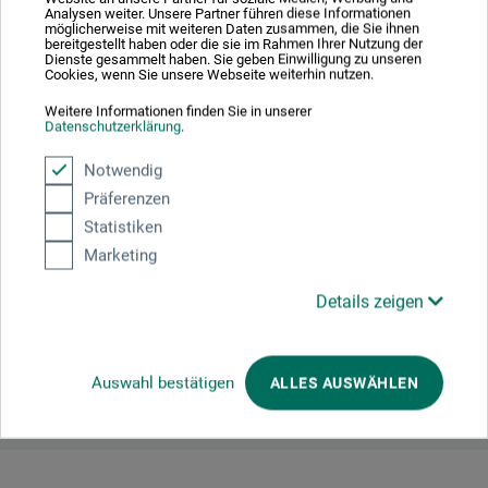
Analysen weiter. Unsere Partner führen diese Informationen
möglicherweise mit weiteren Daten zusammen, die Sie ihnen
bereitgestellt haben oder die sie im Rahmen Ihrer Nutzung der
Dienste gesammelt haben. Sie geben Einwilligung zu unseren
Cookies, wenn Sie unsere Webseite weiterhin nutzen.
Producent-kontakt
Weitere Informationen finden Sie in unserer
Datenschutzerklärung
.
Notwendig
Her finder du producentens kontaktoplysninger for dette
Präferenzen
produkt.
Statistiken
Marketing
boesner GmbH holding + innovations
Gewerkenstr. 2
Details zeigen
58456 Witten
DE
pm@boesner.com
Auswahl bestätigen
ALLES AUSWÄHLEN