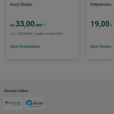
Acryl Studio
Polychromos
33,00
19,00
*
fra
DKK
D
1 l = 330,00 DKK / (netto: 264,00 DKK)
plus forsendelse
plus forsend
Absolut sikker