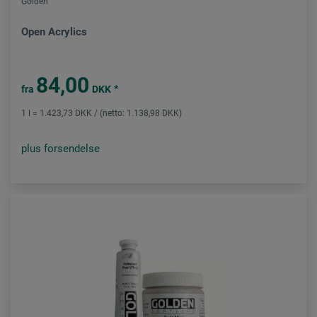
Golden
Open Acrylics
84,00
*
fra
DKK
1 l = 1.423,73 DKK / (netto: 1.138,98 DKK)
plus forsendelse