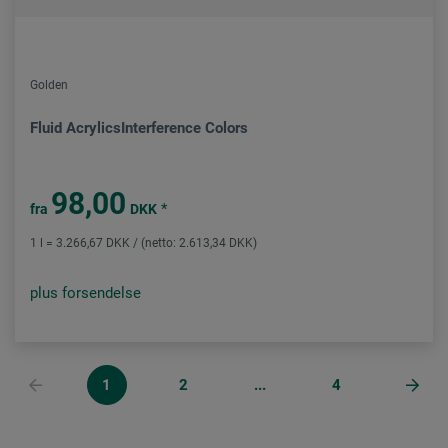
Golden
Fluid AcrylicsInterference Colors
98,00
*
fra
DKK
1 l = 3.266,67 DKK / (netto: 2.613,34 DKK)
plus forsendelse
1
2
...
4