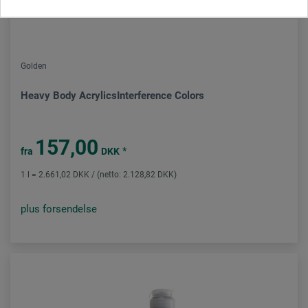
Golden
Heavy Body AcrylicsInterference Colors
157,00
*
fra
DKK
1 l = 2.661,02 DKK / (netto: 2.128,82 DKK)
plus forsendelse