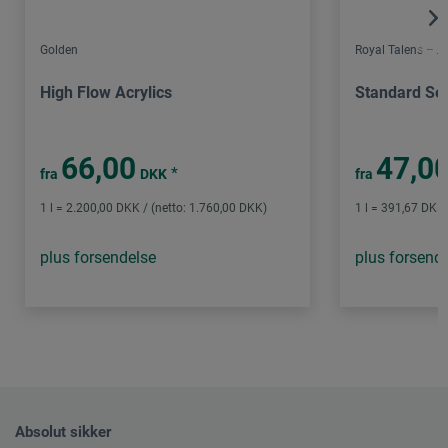
Golden
Royal Talens – 
High Flow Acrylics
Standard Ser
66,00
47,0
*
fra
DKK
fra
1 l = 2.200,00 DKK / (netto: 1.760,00 DKK)
1 l = 391,67 DKK 
plus forsendelse
plus forsend
Absolut sikker