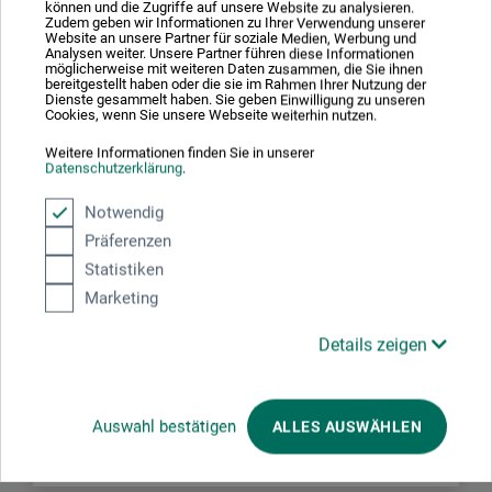
können und die Zugriffe auf unsere Website zu analysieren.
velegnede til detaljearbejder, tørpenselteknikker og
Zudem geben wir Informationen zu Ihrer Verwendung unserer
Website an unsere Partner für soziale Medien, Werbung und
lasurer. De kan påføres med pensel, hældes eller sprayes
Analysen weiter. Unsere Partner führen diese Informationen
möglicherweise mit weiteren Daten zusammen, die Sie ihnen
på. Ved tilførsel af vand bibeholdes farvens kvalitet.
bereitgestellt haben oder die sie im Rahmen Ihrer Nutzung der
Dienste gesammelt haben. Sie geben Einwilligung zu unseren
Cookies, wenn Sie unsere Webseite weiterhin nutzen.
Weitere Informationen finden Sie in unserer
Datenschutzerklärung
.
Producent-kontakt
Notwendig
Präferenzen
Her finder du producentens kontaktoplysninger for dette
Statistiken
produkt.
Marketing
Details zeigen
Royal Talens
P.O. Box 4
7300 Apeldoorn
Auswahl bestätigen
ALLES AUSWÄHLEN
NL
info@royaltalens.com