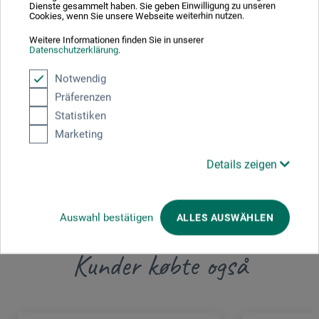
Dienste gesammelt haben. Sie geben Einwilligung zu unseren
Cookies, wenn Sie unsere Webseite weiterhin nutzen.
Her finder du producentens kontaktoplysninger for dette
Weitere Informationen finden Sie in unserer
produkt.
Datenschutzerklärung
.
Notwendig
Schneider Schreibgeräte GmbH
Präferenzen
Tennenbronn
Statistiken
Schwarzenbach 9
Marketing
78144 Schramberg
DE
Details zeigen
info@schneiderpen.de
Auswahl bestätigen
ALLES AUSWÄHLEN
Kunder købte også