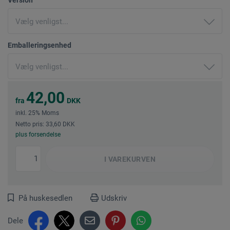
Emballeringsenhed
42,00
fra
DKK
inkl. 25% Moms
Netto pris: 33,60 DKK
plus forsendelse
I
VAREKURVEN
På huskesedlen
Udskriv
Dele