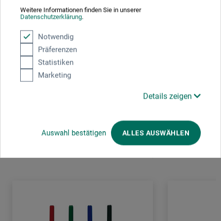
Weitere Informationen finden Sie in unserer
Datenschutzerklärung
.
Schneider Schreibgeräte GmbH
Notwendig
Tennenbronn
Präferenzen
Schwarzenbach 9
Statistiken
78144 Schramberg
Marketing
DE
info@schneiderpen.de
Details zeigen
Auswahl bestätigen
ALLES AUSWÄHLEN
Kunder købte også