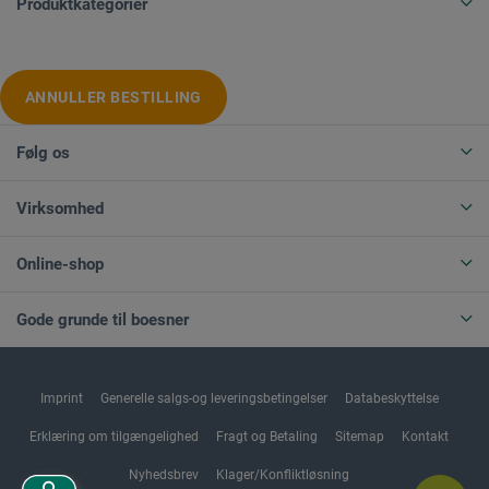
Produktkategorier
ANNULLER BESTILLING
Følg os
Virksomhed
Online-shop
Gode grunde til boesner
Imprint
Generelle salgs-og leveringsbetingelser
Databeskyttelse
Erklæring om tilgængelighed
Fragt og Betaling
Sitemap
Kontakt
Nyhedsbrev
Klager/Konfliktløsning