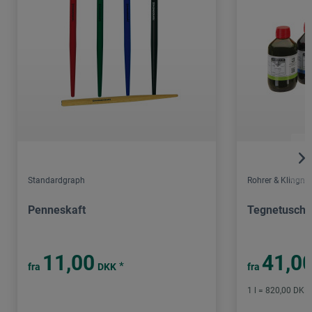
Standardgraph
Rohrer & Klingner
Penneskaft
Tegnetusch
11,00
41,0
*
fra
DKK
fra
1 l = 820,00 DKK 