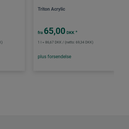
Triton Acrylic
65,00
*
fra
DKK
K)
1 l = 86,67 DKK / (netto: 69,34 DKK)
plus forsendelse