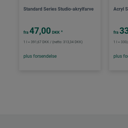
Standard Series Studio-akrylfarve
Acryl S
47,00
33
*
fra
DKK
fra
1 l = 391,67 DKK / (netto: 313,34 DKK)
1 l = 330
plus forsendelse
plus fo