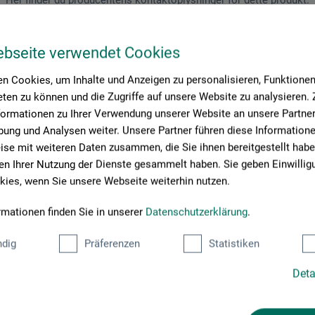
Her finder du producentens kontaktoplysninger for dette produkt.
ebseite verwendet Cookies
 + innovations
n Cookies, um Inhalte und Anzeigen zu personalisieren, Funktionen 
ten zu können und die Zugriffe auf unsere Website zu analysieren
formationen zu Ihrer Verwendung unserer Website an unsere Partner 
ung und Analysen weiter. Unsere Partner führen diese Information
se mit weiteren Daten zusammen, die Sie ihnen bereitgestellt habe
n Ihrer Nutzung der Dienste gesammelt haben. Sie geben Einwillig
ies, wenn Sie unsere Webseite weiterhin nutzen.
rmationen finden Sie in unserer
Datenschutzerklärung
.
dig
Präferenzen
Statistiken
Deta