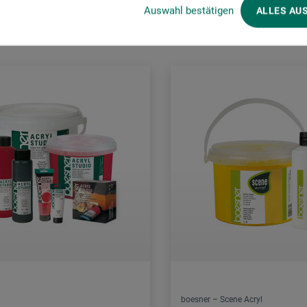
Kunder købte også
Auswahl bestätigen
ALLES AU
boesner – Scene Acryl