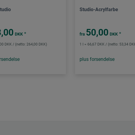
tudio
Studio-Acrylfarbe
,00
50,00
*
*
DKK
fra
DKK
,00 DKK / (netto: 264,00 DKK)
1 l = 66,67 DKK / (netto: 53,34 DK
rsendelse
plus forsendelse