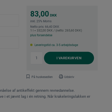
83,00
DKK
inkl. 25% Moms
Netto pris: 66,40 DKK
1 l = 332,00 DKK / (netto: 265,60 DKK)
plus forsendelse
Leveringstid ca. 3-5 arbejdsdage
I
VAREKURVEN
På huskesedlen
Udskriv
 opnåelse af antikeffekt gennem revnedannelse.
e i et jævnt lag i én retning. Når krakeleringslakken er