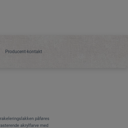
Producent-kontakt
Krakeleringslakken påføres
ntrasterende akrylfarve med