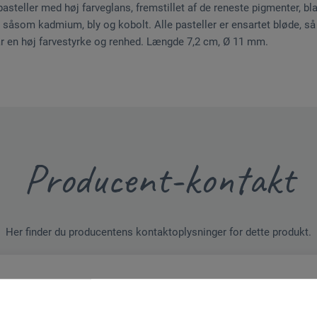
pasteller med høj farveglans, fremstillet af de reneste pigmenter, b
r såsom kadmium, bly og kobolt. Alle pasteller er ensartet bløde, så
ar en høj farvestyrke og renhed. Længde 7,2 cm, Ø 11 mm.
Producent-kontakt
Her finder du producentens kontaktoplysninger for dette produkt.