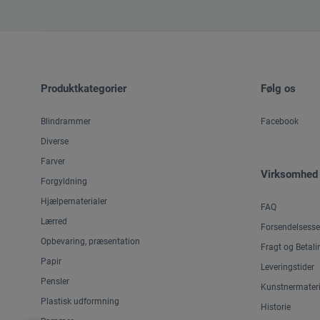
Produktkategorier
Følg os
Blindrammer
Facebook
Diverse
Farver
Virksomhed
Forgyldning
Hjælpematerialer
FAQ
Lærred
Forsendelsesse
Opbevaring, præsentation
Fragt og Betali
Papir
Leveringstider
Pensler
Kunstnermateri
Plastisk udformning
Historie