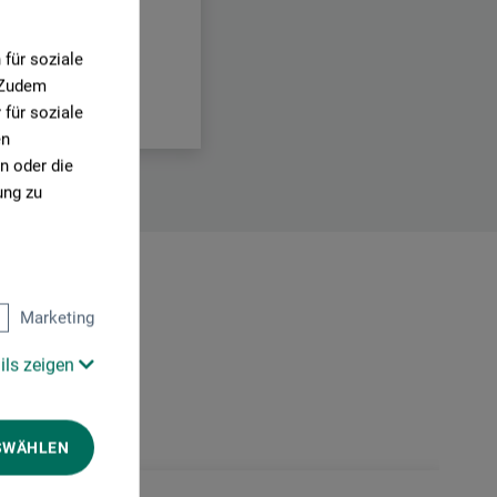
für soziale
. Zudem
für soziale
en
n oder die
ung zu
Marketing
ils zeigen
SWÄHLEN