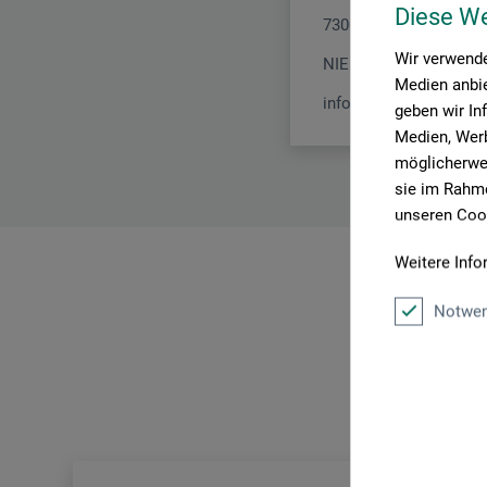
Diese W
7300 Apeldoorn
Wir verwende
NIEDERLANDE
Medien anbie
info@royaltalens.com
geben wir In
Medien, Werb
möglicherwei
sie im Rahme
unseren Cook
Weitere Info
Notwen