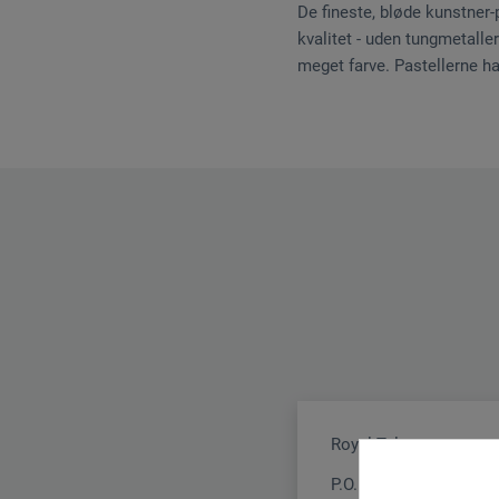
De fineste, bløde kunstner-
kvalitet - uden tungmetalle
meget farve. Pastellerne h
Royal Talens
P.O. Box 4