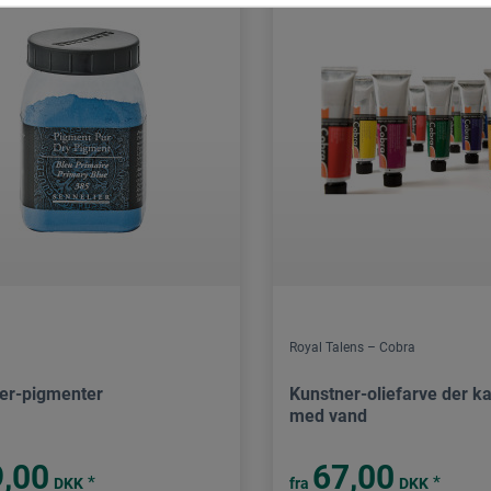
Royal Talens – Cobra
er-pigmenter
Kunstner-oliefarve der k
med vand
,00
67,00
*
*
DKK
fra
DKK