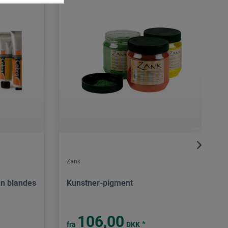
Zank
an blandes
Kunstner-pigment
106,00
*
fra
DKK