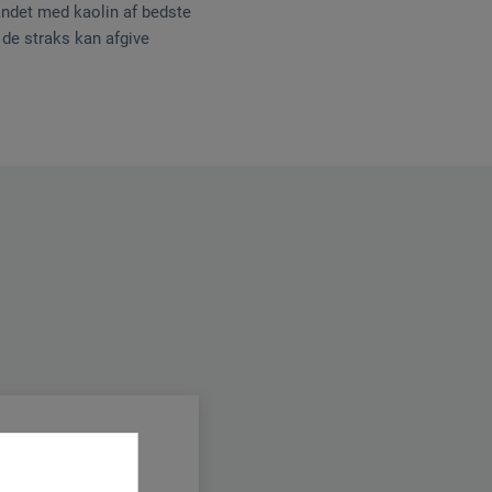
landet med kaolin af bedste
 de straks kan afgive