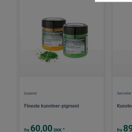
boesner
Sennelier
Fineste kunstner-pigment
Kunstn
60,00
89
*
fra
DKK
fra