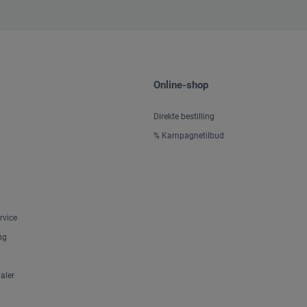
Online-shop
Direkte bestilling
% Kampagnetilbud
rvice
ng
aler