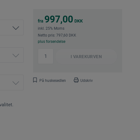
997,00
fra
DKK
inkl. 25% Moms
Netto pris: 797,60 DKK
plus forsendelse
I
VAREKURVEN
På huskesedlen
Udskriv
alitet.