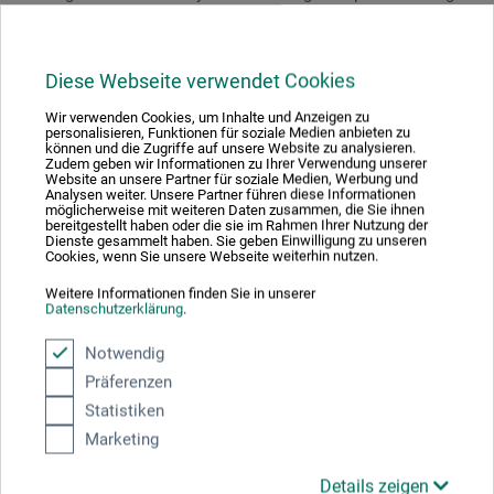
fødder. På den måde kan dukkerne placeres i hidtil
umulige positioner, enten på den medleverede sokkel eller
på underlag af jern eller stål. En dansende bevægelse, på
Diese Webseite verwendet Cookies
vej op af et reb eller midt i et spring, i et øjebliks ubalance,
Wir verwenden Cookies, um Inhalte und Anzeigen zu
med en stærk hældning eller midt i et dybt buk. På den
personalisieren, Funktionen für soziale Medien anbieten zu
können und die Zugriffe auf unsere Website zu analysieren.
måde kan man visualisere bevægelsesforløb og
Zudem geben wir Informationen zu Ihrer Verwendung unserer
gennemspille mange forskellige modelpositioner. Magnet-
Website an unsere Partner für soziale Medien, Werbung und
Analysen weiter. Unsere Partner führen diese Informationen
modeldukkerne er med deres afkortninger og koniske
möglicherweise mit weiteren Daten zusammen, die Sie ihnen
bereitgestellt haben oder die sie im Rahmen Ihrer Nutzung der
former også egnet til perspektivstudier. Dukken i
Dienste gesammelt haben. Sie geben Einwilligung zu unseren
Cookies, wenn Sie unsere Webseite weiterhin nutzen.
transparent lakeret træ fås i tre størrelser. Den runde
træsokkel er belagt med en metalplade og overtrukket
Weitere Informationen finden Sie in unserer
Datenschutzerklärung
.
med fløjl.
Notwendig
Präferenzen
Statistiken
Producent-kontakt
Marketing
Details zeigen
Her finder du producentens kontaktoplysninger for dette