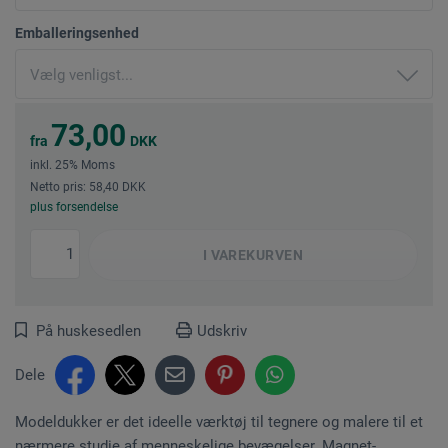
Emballeringsenhed
73,00
fra
DKK
inkl. 25% Moms
Netto pris: 58,40 DKK
plus forsendelse
I
VAREKURVEN
På huskesedlen
Udskriv
Dele
Modeldukker er det ideelle værktøj til tegnere og malere til et
nærmere studie af menneskelige bevægelser. Magnet-