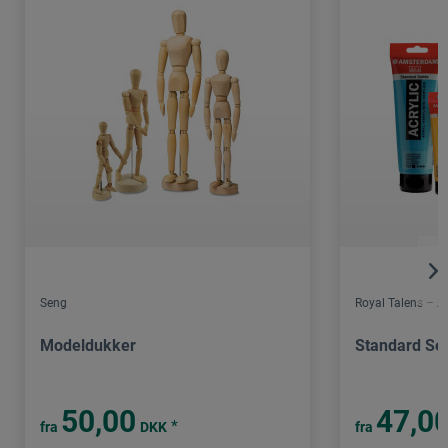
Seng
Royal Talens – 
Modeldukker
Standard Ser
50,00
47,0
*
fra
DKK
fra