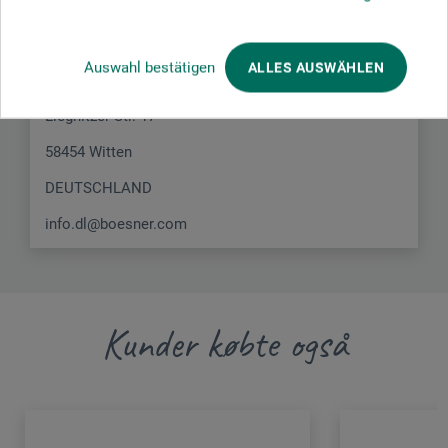
produkt.
Auswahl bestätigen
ALLES AUSWÄHLEN
boesner GmbH distribution + logistics
Liegnitzer Str. 17
58454 Witten
DEUTSCHLAND
info.dl@boesner.com
Kunder købte også