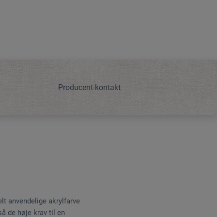
Producent-kontakt
lt anvendelige akrylfarve
 de høje krav til en