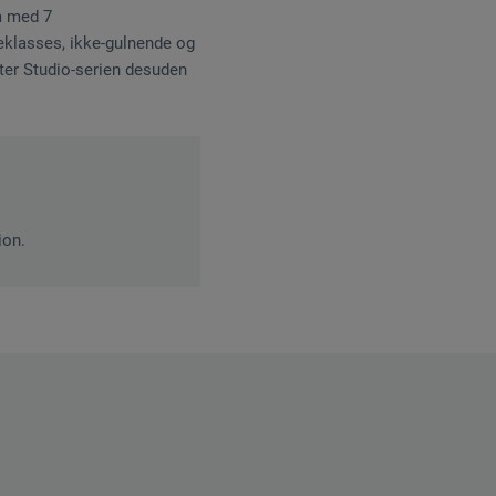
um med 7
eklasses, ikke-gulnende og
tter Studio-serien desuden
ion.