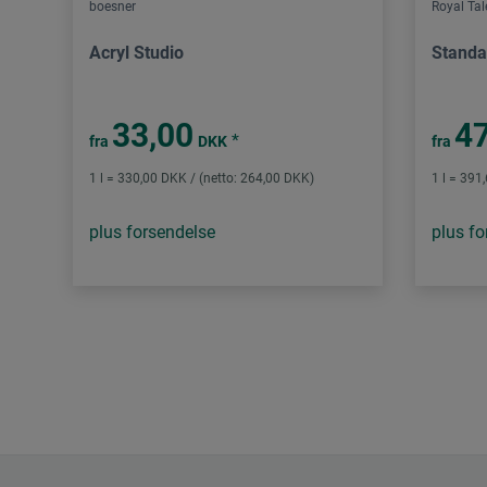
boesner
Royal Ta
Acryl Studio
Standa
33,00
47
*
fra
DKK
fra
1 l = 330,00 DKK / (netto: 264,00 DKK)
1 l = 391
plus forsendelse
plus fo