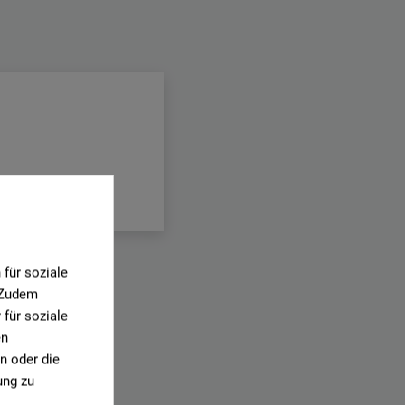
für soziale
. Zudem
für soziale
en
n oder die
ung zu