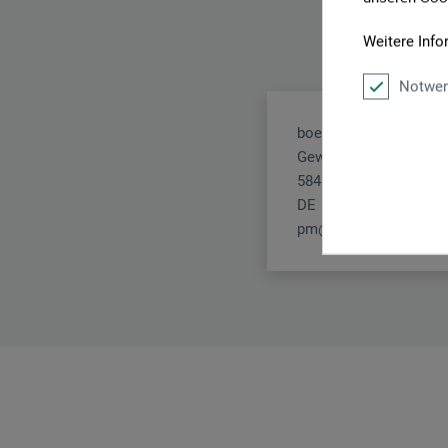
Weitere Info
Notwen
boesner GmbH holding
Gewerkenstr. 2
58456 Witten
DE
pm@boesner.com