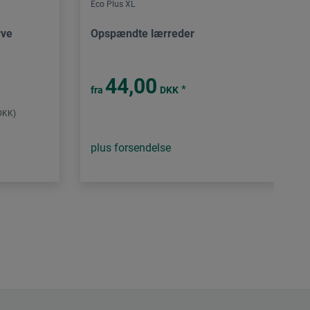
Eco Plus XL
rve
Opspændte lærreder
44,00
*
fra
DKK
 DKK)
plus forsendelse