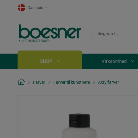
Danmark
SHOP
Virksomhed
Farver
Farver til kunstnere
Akrylfarver