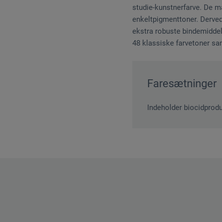
studie-kunstnerfarve. De ma
enkeltpigmenttoner. Derved
ekstra robuste bindemiddel 
48 klassiske farvetoner sam
Faresætninger
Indeholder biocidproduk