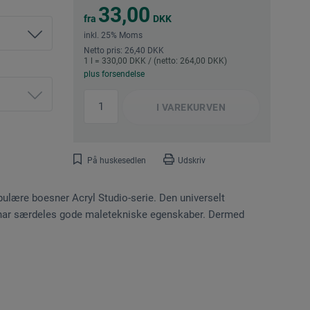
33,00
fra
DKK
inkl. 25% Moms
Netto pris: 26,40 DKK
1 l = 330,00 DKK / (netto: 264,00 DKK)
plus forsendelse
I
VAREKURVEN
På huskesedlen
Udskriv
ulære boesner Acryl Studio-serie. Den universelt
 har særdeles gode maletekniske egenskaber. Dermed