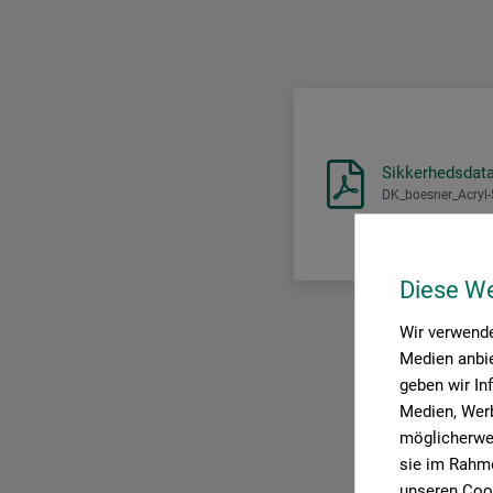
Sikkerhedsdat
DK_boesner_Acryl
Diese W
Wir verwende
Medien anbie
geben wir In
Medien, Werb
möglicherwei
sie im Rahme
unseren Cook