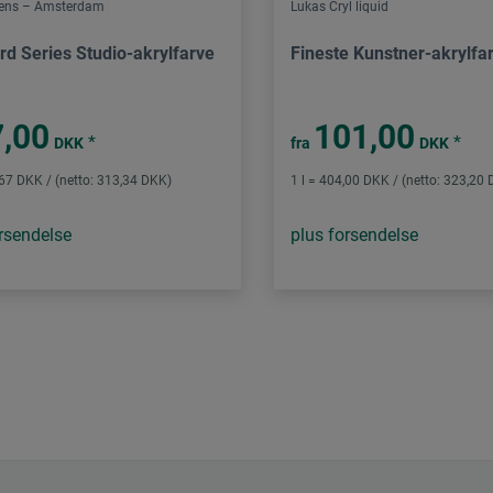
lens – Amsterdam
Lukas Cryl liquid
rd Series Studio-akrylfarve
Fineste Kunstner-akrylfa
,00
101,00
*
*
DKK
fra
DKK
,67 DKK / (netto: 313,34 DKK)
1 l = 404,00 DKK / (netto: 323,20
rsendelse
plus forsendelse