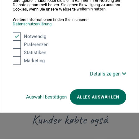
bereitgestellt haben oder die sie im Rahmen Ihrer Nutzung der
Dienste gesammelt haben. Sie geben Einwilligung zu unseren
Cookies, wenn Sie unsere Webseite weiterhin nutzen.
Her finder du producentens kontaktoplysninger for dette
Weitere Informationen finden Sie in unserer
produkt.
Datenschutzerklärung
.
Notwendig
boesner GmbH distribution + logistics
Präferenzen
Liegnitzer Str. 17
Statistiken
58454 Witten
Marketing
DEUTSCHLAND
Details zeigen
info.dl@boesner.com
Auswahl bestätigen
ALLES AUSWÄHLEN
Kunder købte også