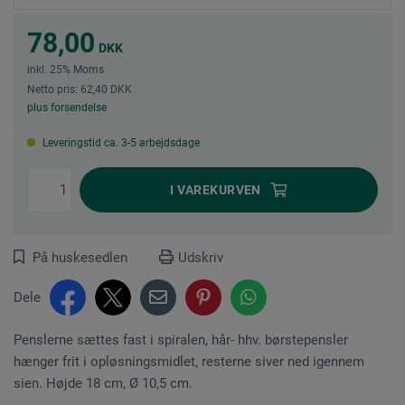
78,00
DKK
inkl. 25% Moms
Netto pris: 62,40 DKK
plus forsendelse
Leveringstid ca. 3-5 arbejdsdage
I
VAREKURVEN
På huskesedlen
Udskriv
Dele
Penslerne sættes fast i spiralen, hår- hhv. børstepensler
hænger frit i opløsningsmidlet, resterne siver ned igennem
sien. Højde 18 cm, Ø 10,5 cm.