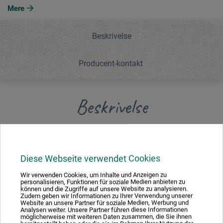
Mere
Beskrivelse
Producent-kontakt
Beskrivelse
Penslerne sættes fast i spiralen, hår- hhv. børstepensler
hænger frit i opløsningsmidlet, resterne siver ned igennem
Diese Webseite verwendet Cookies
sien. Højde 18 cm, Ø 10,5 cm.
Wir verwenden Cookies, um Inhalte und Anzeigen zu
personalisieren, Funktionen für soziale Medien anbieten zu
können und die Zugriffe auf unsere Website zu analysieren.
Zudem geben wir Informationen zu Ihrer Verwendung unserer
Website an unsere Partner für soziale Medien, Werbung und
Analysen weiter. Unsere Partner führen diese Informationen
Producent-kontakt
möglicherweise mit weiteren Daten zusammen, die Sie ihnen