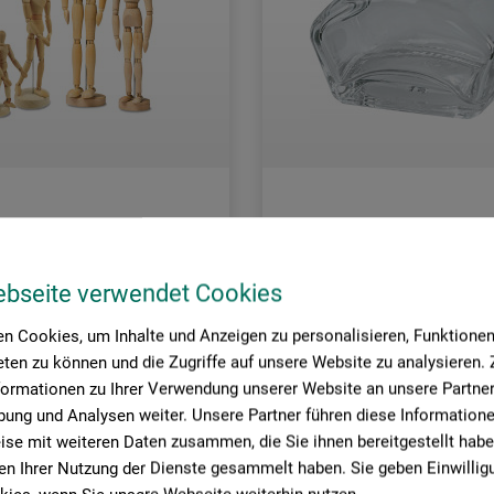
Seng
ebseite verwendet Cookies
kker
Tusch-/blækglas
n Cookies, um Inhalte und Anzeigen zu personalisieren, Funktionen 
ten zu können und die Zugriffe auf unsere Website zu analysieren
,00
21,00
*
*
DKK
DKK
formationen zu Ihrer Verwendung unserer Website an unsere Partner 
ung und Analysen weiter. Unsere Partner führen diese Information
se mit weiteren Daten zusammen, die Sie ihnen bereitgestellt habe
n Ihrer Nutzung der Dienste gesammelt haben. Sie geben Einwillig
sendelse
plus forsendelse