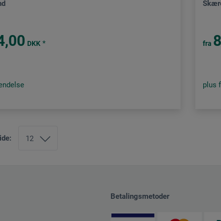
nd
Skære
4,00
8
*
DKK
fra
sendelse
plus 
ide:
Betalingsmetoder