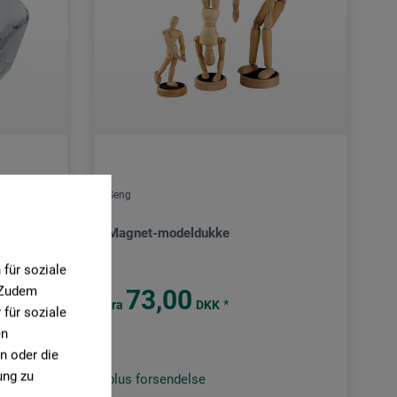
Seng
Magnet-modeldukke
für soziale
. Zudem
73,00
*
fra
DKK
für soziale
en
n oder die
ung zu
plus forsendelse