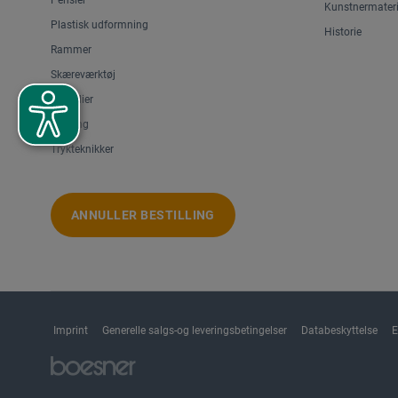
Kunstnermateri
Plastisk udformning
Historie
Rammer
Skæreværktøj
Staffelier
Tegning
Trykteknikker
ANNULLER BESTILLING
Imprint
Generelle salgs-og leveringsbetingelser
Databeskyttelse
E