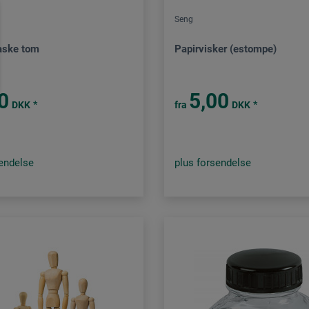
Seng
laske tom
Papirvisker (estompe)
0
5,00
*
*
DKK
fra
DKK
sendelse
plus forsendelse