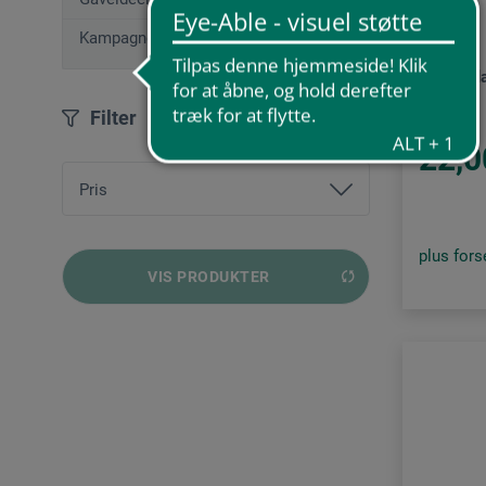
Seng
Kampagnetilbud
Pipettef
Filter
22,0
Pris
plus for
fra
5,00 DKK
bis
301,00 DKK
VIS PRODUKTER