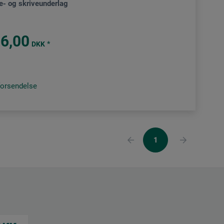
- og skriveunderlag
6,00
*
DKK
forsendelse
1