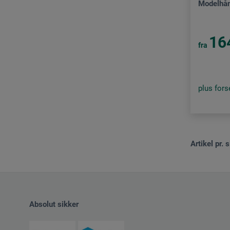
Modelhå
16
fra
plus for
Artikel pr. s
Absolut sikker