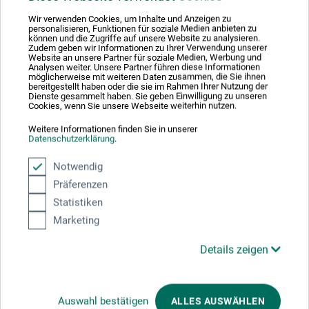
tørrer op i en silkemat overflade og har op til 20 %
længere potlife. Med sin glatte, smørlignende konsistens
Wir verwenden Cookies, um Inhalte und Anzeigen zu
personalisieren, Funktionen für soziale Medien anbieten zu
bevarer farven pensel- og paletstrøg. Dermed kan der
können und die Zugriffe auf unsere Website zu analysieren.
Zudem geben wir Informationen zu Ihrer Verwendung unserer
også skabes impasto-effekter. Tuben er forsynet med en
Website an unsere Partner für soziale Medien, Werbung und
Analysen weiter. Unsere Partner führen diese Informationen
original farvestribe, der angiver indholdets farvetone,
möglicherweise mit weiteren Daten zusammen, die Sie ihnen
dækkeevne og finish.
bereitgestellt haben oder die sie im Rahmen Ihrer Nutzung der
Dienste gesammelt haben. Sie geben Einwilligung zu unseren
Cookies, wenn Sie unsere Webseite weiterhin nutzen.
Weitere Informationen finden Sie in unserer
Datenschutzerklärung
.
Producent-kontakt
Notwendig
Präferenzen
Her finder du producentens kontaktoplysninger for dette
Statistiken
produkt.
Marketing
Details zeigen
Colart Northern Europe GmbH
Gutenbergstr. 4
Auswahl bestätigen
ALLES AUSWÄHLEN
63477 Maintal