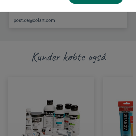
Deutschland
post.de@colart.com
Kunder købte også