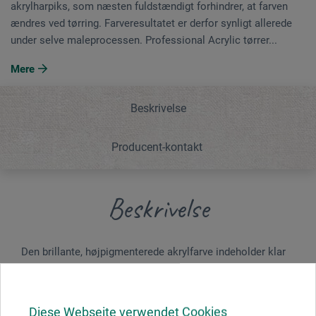
akrylharpiks, som næsten fuldstændigt forhindrer, at farven
ændres ved tørring. Farveresultatet er derfor synligt allerede
under selve maleprocessen. Professional Acrylic tørrer...
Mere
Beskrivelse
Producent-kontakt
Beskrivelse
Den brillante, højpigmenterede akrylfarve indeholder klar
akrylharpiks, som næsten fuldstændigt forhindrer, at
farven ændres ved tørring. Farveresultatet er derfor synligt
allerede under selve maleprocessen. Professional Acrylic
Diese Webseite verwendet Cookies