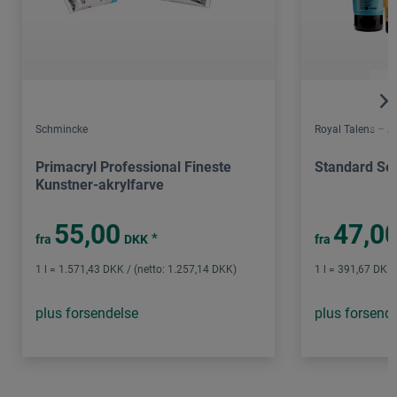
Schmincke
Royal Talens – 
Primacryl Professional Fineste
Standard Ser
Kunstner-akrylfarve
55,00
47,0
*
fra
DKK
fra
1 l = 1.571,43 DKK / (netto: 1.257,14 DKK)
1 l = 391,67 DKK 
plus forsendelse
plus forsend