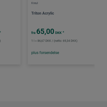
Kreul
Triton Acrylic
65,00
*
*
fra
DKK
)
1 l = 86,67 DKK / (netto: 69,34 DKK)
plus forsendelse