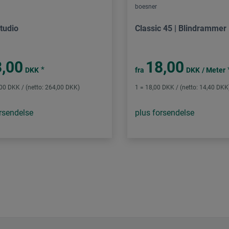
boesner
tudio
Classic 45 | Blindrammer
,00
18,00
*
DKK
fra
DKK
/ Meter
,00 DKK / (netto: 264,00 DKK)
1 = 18,00 DKK / (netto: 14,40 DKK
rsendelse
plus forsendelse