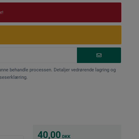
r!
kunne behandle processen. Detaljer vedrørende lagring og
lseserklæring.
40,00
DKK