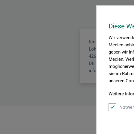
Diese W
Wir verwende
Kretzer Scheren GmbH
Medien anbie
Löhdorfer Str. 171 - 17
geben wir In
42699 Solingen
Medien, Werb
DE
möglicherwei
info@kretzer.de
sie im Rahme
unseren Cook
Weitere Info
Notwen