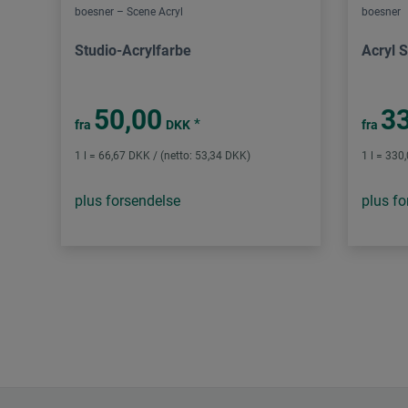
boesner – Scene Acryl
boesner
Studio-Acrylfarbe
Acryl S
50,00
33
*
fra
DKK
fra
1 l = 66,67 DKK / (netto: 53,34 DKK)
1 l = 330
plus forsendelse
plus fo