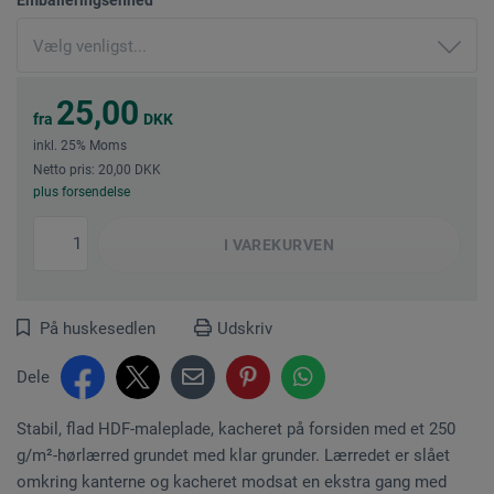
25,00
fra
DKK
inkl. 25% Moms
Netto pris: 20,00 DKK
plus forsendelse
I
VAREKURVEN
På huskesedlen
Udskriv
Dele
Stabil, flad HDF-maleplade, kacheret på forsiden med et 250
g/m²-hørlærred grundet med klar grunder. Lærredet er slået
omkring kanterne og kacheret modsat en ekstra gang med