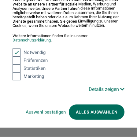
Website an unsere Partner für soziale Medien, Werbung und
Analysen weiter. Unsere Partner führen diese Informationen
möglicherweise mit weiteren Daten zusammen, die Sie ihnen
bereitgestellt haben oder die sie im Rahmen Ihrer Nutzung der
Dienste gesammelt haben. Sie geben Einwilligung zu unseren
Cookies, wenn Sie unsere Webseite weiterhin nutzen.
Producent-kontakt
Weitere Informationen finden Sie in unserer
Datenschutzerklärung
.
Her finder du producentens kontaktoplysninger for dette
Notwendig
produkt.
Präferenzen
Statistiken
boesner GmbH distribution + logistics
Marketing
Liegnitzer Str. 17
Details zeigen
58454 Witten
DEUTSCHLAND
Auswahl bestätigen
ALLES AUSWÄHLEN
info.dl@boesner.com