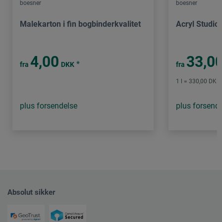
boesner
boesner
Malekarton i fin bogbinderkvalitet
Acryl Studio
4,00
33,0
*
fra
DKK
fra
1 l = 330,00 DKK 
plus forsendelse
plus forsend
Absolut sikker