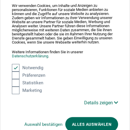
Indeholder biocidprodukter. Indeholder 1,2-
Wir verwenden Cookies, um Inhalte und Anzeigen zu
personalisieren, Funktionen für soziale Medien anbieten zu
benzisothiazol-3(2H)-one, 5-chloro-2-methyl-2H-
können und die Zugriffe auf unsere Website zu analysieren.
Zudem geben wir Informationen zu Ihrer Verwendung unserer
isothiazol-3-one, 2-methyl-2H-isothiazol-3-one, 2-
Website an unsere Partner für soziale Medien, Werbung und
octyl-2H-isothiazol-3-one. Kan udløse allergiske
Analysen weiter. Unsere Partner führen diese Informationen
möglicherweise mit weiteren Daten zusammen, die Sie ihnen
reaktioner.
bereitgestellt haben oder die sie im Rahmen Ihrer Nutzung der
Dienste gesammelt haben. Sie geben Einwilligung zu unseren
Cookies, wenn Sie unsere Webseite weiterhin nutzen.
Weitere Informationen finden Sie in unserer
Datenschutzerklärung
.
Producent-kontakt
Notwendig
Präferenzen
Her finder du producentens kontaktoplysninger for dette
Statistiken
produkt.
Marketing
Details zeigen
H. Schmincke & Co. GmbH & Co. KG
Otto-Hahn-Str. 2
40699 Erkrath
Auswahl bestätigen
ALLES AUSWÄHLEN