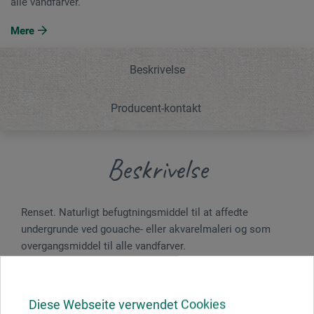
alle vandfarver.
Mere
Beskrivelse
Producent-kontakt
Beskrivelse
Renset. Naturligt befugtningsmiddel til at affedte
undergrunde ved gouache- eller akvarelmaleri og som
overgangsmiddel til alle vandfarver.
Faresætninger
Diese Webseite verwendet Cookies