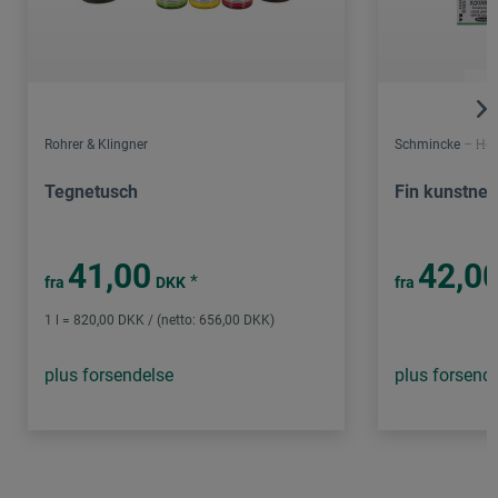
Rohrer & Klingner
Schmincke – Hor
Tegnetusch
Fin kunstner
41,00
42,0
*
fra
DKK
fra
1 l = 820,00 DKK / (netto: 656,00 DKK)
plus forsendelse
plus forsend