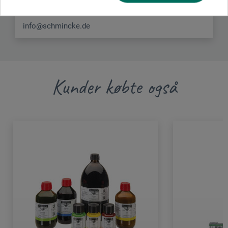
DEUTSCHLAND
info@schmincke.de
Kunder købte også