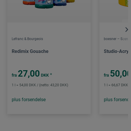
Lefranc & Bourgeois
boesner – Scene 
Redimix Gouache
Studio-Acryl
27,00
50,0
*
fra
DKK
fra
1 l = 54,00 DKK / (netto: 43,20 DKK)
1 l = 66,67 DKK /
plus forsendelse
plus forsend