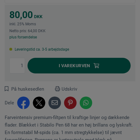
80,00
DKK
inkl. 25% Moms
Netto pris: 64,00 DKK
plus forsendelse
Leveringstid ca. 3-5 arbejdsdage
I
VAREKURVEN
På huskesedlen
Udskriv
Dele
Farveintensiv premium-filtpen til kraftige linjer og dækkende
flader. Blækket i Stabilo Pen 68 har en høj brillans og lyskraft.
En formstabil M-spids (ca. 1 mm stregtykkelse) til jævnt
farvepåføring. Pennene er lugtneutrale med blæk på...