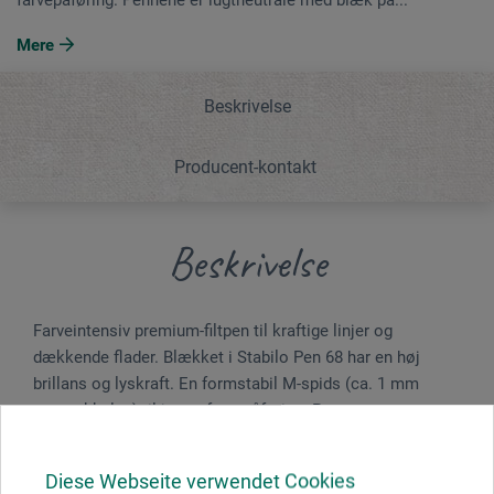
Mere
Beskrivelse
Producent-kontakt
Beskrivelse
Farveintensiv premium-filtpen til kraftige linjer og
dækkende flader. Blækket i Stabilo Pen 68 har en høj
brillans og lyskraft. En formstabil M-spids (ca. 1 mm
stregtykkelse) til jævnt farvepåføring. Pennene er
lugtneutrale med blæk på vandbasis. Pen 68 tørrer ikke
straks ind, selv ikke hvis den ligger åben i 24 timer. Når
Diese Webseite verwendet Cookies
den ventilerede hætte sættes på, regenererer den af sig