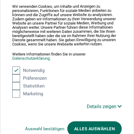
selv.
Wir verwenden Cookies, um Inhalte und Anzeigen zu
personalisieren, Funktionen für soziale Medien anbieten zu
können und die Zugriffe auf unsere Website zu analysieren.
Das Set enthält die 10 Farben Gelb, Orange, Karminrot,
Zudem geben wir Informationen zu Ihrer Verwendung unserer
Website an unsere Partner für soziale Medien, Werbung und
Dunkelrot, Hellblau, Ultramarinblau, Hellgrün,
Analysen weiter. Unsere Partner führen diese Informationen
möglicherweise mit weiteren Daten zusammen, die Sie ihnen
Smaragdgrün, Braun und Schwarz.
bereitgestellt haben oder die sie im Rahmen Ihrer Nutzung der
Dienste gesammelt haben. Sie geben Einwilligung zu unseren
Cookies, wenn Sie unsere Webseite weiterhin nutzen.
Weitere Informationen finden Sie in unserer
Datenschutzerklärung
.
Producent-kontakt
Notwendig
Präferenzen
Her finder du producentens kontaktoplysninger for dette
Statistiken
produkt.
Marketing
Details zeigen
STABILO International GmbH
Schwanweg 1
90562 Heroldsberg
Auswahl bestätigen
ALLES AUSWÄHLEN