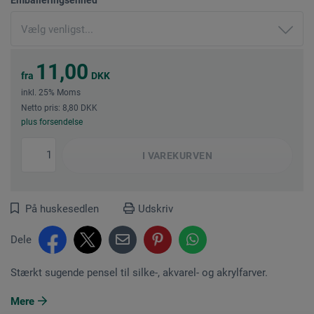
11,00
fra
DKK
inkl. 25% Moms
Netto pris: 8,80 DKK
plus forsendelse
I
VAREKURVEN
På huskesedlen
Udskriv
Dele
Stærkt sugende pensel til silke-, akvarel- og akrylfarver.
Mere