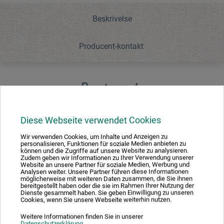
Beskrivelse
Producent-kontakt
Beskrivelse
Diese Webseite verwendet Cookies
Stærkt sugende pensel til silke-, akvarel- og akrylfarver.
Wir verwenden Cookies, um Inhalte und Anzeigen zu
personalisieren, Funktionen für soziale Medien anbieten zu
können und die Zugriffe auf unsere Website zu analysieren.
Zudem geben wir Informationen zu Ihrer Verwendung unserer
Website an unsere Partner für soziale Medien, Werbung und
Producent-kontakt
Analysen weiter. Unsere Partner führen diese Informationen
möglicherweise mit weiteren Daten zusammen, die Sie ihnen
bereitgestellt haben oder die sie im Rahmen Ihrer Nutzung der
Dienste gesammelt haben. Sie geben Einwilligung zu unseren
Cookies, wenn Sie unsere Webseite weiterhin nutzen.
Her finder du producentens kontaktoplysninger for dette
produkt.
Weitere Informationen finden Sie in unserer
Datenschutzerklärung
.