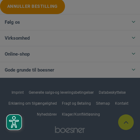
ANNULLER BESTILLING
Følg os
Virksomhed
Online-shop
Gode grunde til boesner
Imprint
Generelle salgs-og leveringsbetingelser
Databeskyttelse
Erklæring om tilgængelighed
Fragt og Betaling
Sitemap
Kontakt
Nyhedsbrev
Klager/Konfliktløsning