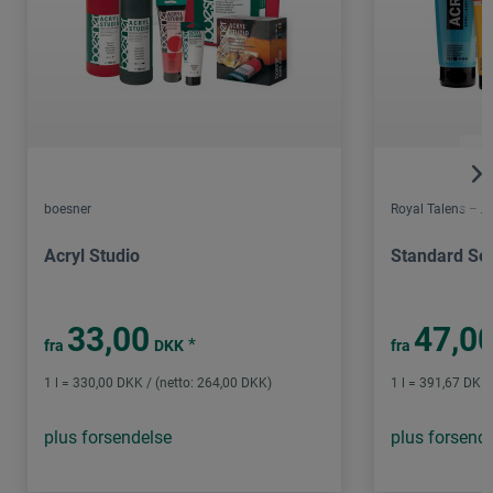
boesner
Royal Talens – 
Acryl Studio
Standard Ser
33,00
47,0
*
fra
DKK
fra
1 l = 330,00 DKK / (netto: 264,00 DKK)
1 l = 391,67 DKK 
plus forsendelse
plus forsend